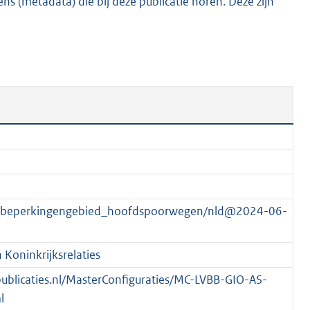
s (metadata) die bij deze publicatie horen. Deze zijn
,
1
M
b
r_beperkingengebied_hoofdspoorwegen/nld@2024-06-
Koninkrijksrelaties
spublicaties.nl/MasterConfiguraties/MC-LVBB-GIO-AS-
l