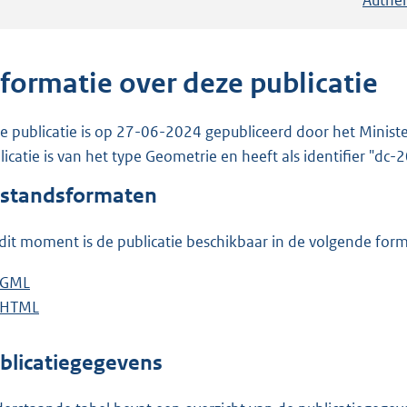
nformatie over deze publicatie
e publicatie is op 27-06-2024 gepubliceerd door het Ministe
licatie is van het type Geometrie en heeft als identifier "dc
standsformaten
dit moment is de publicatie beschikbaar in de volgende for
D
GML
b
o
D
HTML
e
b
w
o
s
e
n
w
t
s
blicatiegegevens
l
n
a
t
o
l
n
a