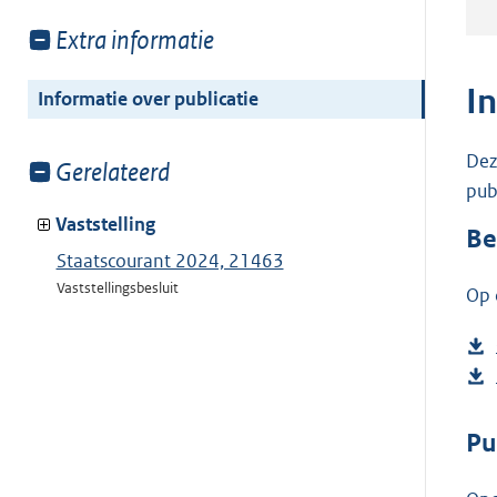
Toon
Extra informatie
meer
van:
I
Informatie over publicatie
Dez
Toon
Gerelateerd
pub
meer
van:
Vaststelling
Be
Staatscourant 2024, 21463
Vaststellingsbesluit
Op 
Pu