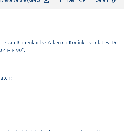
e
s
t
a
n
rie van Binnenlandse Zaken en Koninkrijksrelaties. De
d
-2024-4490".
s
g
r
maten:
o
o
t
t
e
:
5