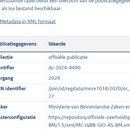
erstaande tabel bevat een overzicht van de publicatiegegeven
a
o
d
n
 als los bestand beschikbaar:
d
a
s
d
Metadata in XML formaat
b
p
d
g
s
e
u
p
r
g
s
b
u
o
r
blicatiegegevens
Waarde
t
l
b
o
o
a
i
l
t
o
lectie
officiële publicatie
n
c
i
t
t
ntifier
dc-2024-4490
d
a
c
e
t
s
t
a
:
e
argang
2024
g
i
t
5
:
N identifier
/join/id/regdata/mnre1034/2020/o
r
e
i
,
o
27
o
i
e
1
n
ker
Ministerie van Binnenlandse Zaken en 
o
n
i
M
b
t
f
n
b
e
sterconfiguratie
https://repository.officiele-overheid
t
o
f
k
BM/1.5/xml/MC-LVBB-GIO-AS-BM.xm