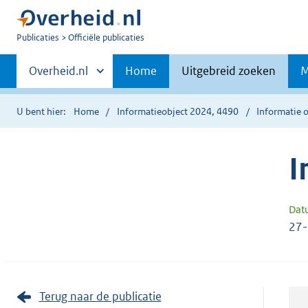
U
Publicaties
Officiële publicaties
bent
Primaire
nu
Andere
Overheid.nl
Home
Uitgebreid zoeken
M
hier:
sites
navigatie
binnen
U bent hier:
Home
Informatieobject 2024, 4490
Informatie o
I
Dat
27
Terug naar de publicatie