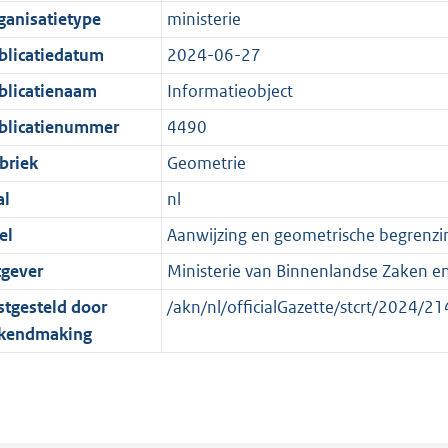
e
r
o
e
ganisatietype
ministerie
:
m
r
n
blicatiedatum
2024-06-27
2
a
m
d
K
a
a
blicatienaam
Informatieobject
b
t
a
blicatienummer
4490
t
briek
Geometrie
al
nl
el
Aanwijzing en geometrische begren
tgever
Ministerie van Binnenlandse Zaken en 
stgesteld door
/akn/nl/officialGazette/stcrt/2024
kendmaking