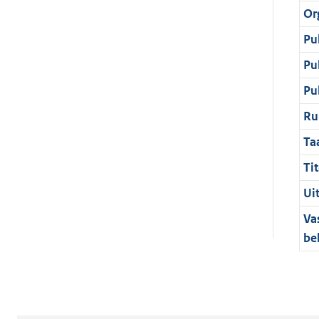
Or
Pu
Pu
Pu
Ru
Ta
Tit
Ui
Va
be