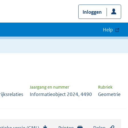
Inloggen
Help
Jaargang en nummer
Rubriek
jksrelaties
Informatieobject 2024, 4490
Geometrie
tieke versie (GML)
b
Printen
Delen