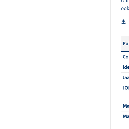
Ond
ook
Pu
Col
Ide
Ja
JOI
Ma
Ma