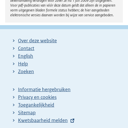
bekendmaking verdragen voor zover ze na 1 juli 2009 zijn uitgegeven.
Voor pdf-publicaties van vóór deze datum geldt dat alleen de in papieren
vorm uitgegeven bladen formele status hebben; de hier aangeboden
elektronische versies daarvan worden bij wijze van service aangeboden.
Over deze website
Contact
English
Help
Zoeken
Informatie hergebruiken
Privacy en cookies
Toegankelijkheid
Sitemap
E
Kwetsbaarheid melden
x