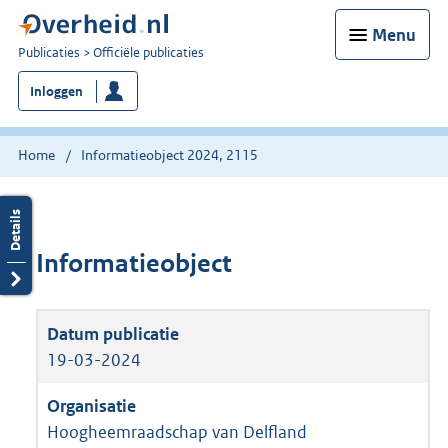
Menu
U
Publicaties
Officiële publicaties
bent
Inloggen
nu
hier:
Home
Informatieobject 2024, 2115
Informatieobject
19-03-2024
Hoogheemraadschap van Delfland