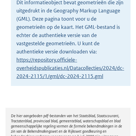
Dit informatieobject bevat geometrieën die zijn
o
uitgedrukt in de Geography Markup Language
t
t
(GML). Deze pagina toont voor u de
e
geometrieën op de kaart. Het GML-bestand is
:
echter de authentieke versie van de
1
vastgestelde geometrieën. U kunt de
1
K
authentieke versie downloaden via:
b
https://repository.officiele-
overheidspublicaties.nl/Datacollecties/2024/dc-
2024-2115/1/gml/dc-2024-2115.gml
Disclaimer
De hier aangeboden pdf-bestanden van het Staatsblad, Staatscourant,
Tractatenblad, provinciaal blad, gemeenteblad, waterschapsblad en blad
gemeenschappelijke regeling vormen de formele bekendmakingen in de
zin van de Bekendmakingswet en de Rijkswet goedkeuring en