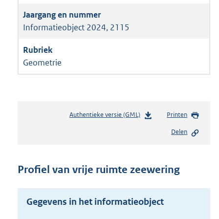
Informatieobject 2024, 2115
Geometrie
Authentieke versie (GML)
b
Printen
e
Delen
s
t
a
n
Profiel van vrije ruimte zeewering
d
s
g
Gegevens in het informatieobject
r
o