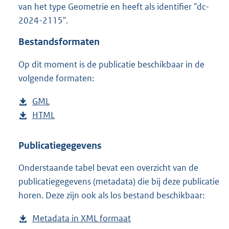
van het type Geometrie en heeft als identifier "dc-
o
2024-2115".
o
t
Bestandsformaten
t
e
Op dit moment is de publicatie beschikbaar in de
:
1
volgende formaten:
1
K
D
GML
b
b
o
D
HTML
e
b
w
o
s
e
n
w
t
s
Publicatiegegevens
l
n
a
t
Onderstaande tabel bevat een overzicht van de
o
l
n
a
publicatiegegevens (metadata) die bij deze publicatie
a
o
d
n
horen. Deze zijn ook als los bestand beschikbaar:
d
a
s
d
p
d
g
s
Metadata in XML formaat
b
u
p
r
g