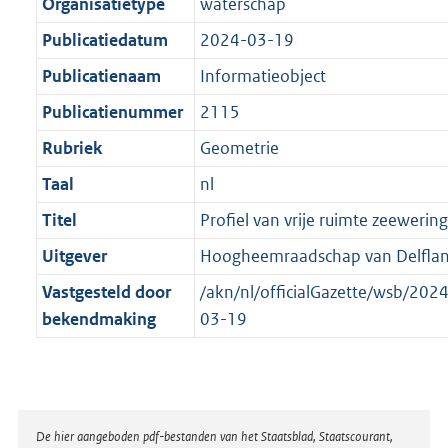
t
a
Organisatietype
waterschap
b
t
Publicatiedatum
2024-03-19
Publicatienaam
Informatieobject
Publicatienummer
2115
Rubriek
Geometrie
Taal
nl
Titel
Profiel van vrije ruimte zeewering
Uitgever
Hoogheemraadschap van Delfla
Vastgesteld door
/akn/nl/officialGazette/wsb/20
bekendmaking
03-19
Disclaimer
De hier aangeboden pdf-bestanden van het Staatsblad, Staatscourant,