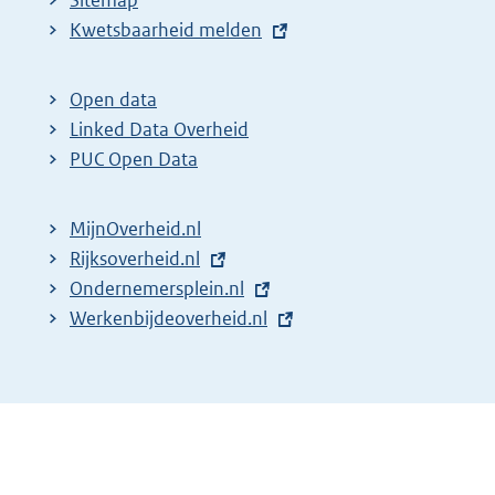
Sitemap
E
Kwetsbaarheid melden
x
t
Open data
e
Linked Data Overheid
r
PUC Open Data
n
e
MijnOverheid.nl
l
E
Rijksoverheid.nl
i
x
E
Ondernemersplein.nl
n
t
x
E
Werkenbijdeoverheid.nl
k
e
t
x
:
r
e
t
n
r
e
e
n
r
l
e
n