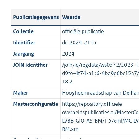
e
b
u
o
r
s
l
b
o
o
Publicatiegegevens
Waarde
t
i
l
t
o
a
c
i
t
t
Collectie
officiële publicatie
n
a
c
e
t
Identifier
dc-2024-2115
d
t
a
:
e
s
Jaargang
2024
i
t
1
:
g
e
i
1
o
JOIN identifier
/join/id/regdata/ws0372/2023-
r
i
e
K
n
d9fe-4f74-a1c6-4ba9e6bc15a7
o
n
i
b
b
18;2
o
f
n
e
Maker
Hoogheemraadschap van Delfla
t
o
f
k
t
Masterconfiguratie
https://repository.officiele-
r
o
e
e
overheidspublicaties.nl/MasterCo
m
r
n
:
LVBB-GIO-AS-BM/1.5/xml/MC-LV
a
m
d
2
BM.xml
a
a
K