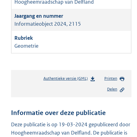
Hoogheemraadschap van Delfland
Informatieobject 2024, 2115
Geometrie
Authentieke versie (GML)
b
Printen
e
Delen
s
t
a
n
Informatie over deze publicatie
d
s
Deze publicatie is op 19-03-2024 gepubliceerd door
g
Hoogheemraadschap van Delfland. De publicatie is
r