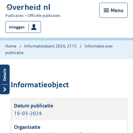
Menu
U
Publicaties
Officiële publicaties
bent
Inloggen
nu
hier:
Home
Informatieobject 2024, 2115
Informatie over
publicatie
Informatieobject
19-03-2024