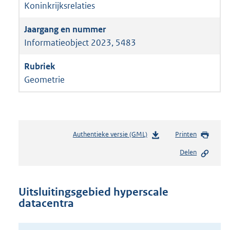
Koninkrijksrelaties
Informatieobject 2023, 5483
Geometrie
Authentieke versie (GML)
b
Printen
e
Delen
s
t
a
n
Uitsluitingsgebied hyperscale
d
datacentra
s
g