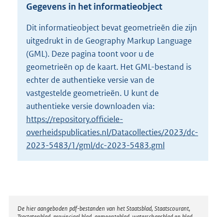
r
Gegevens in het informatieobject
o
o
Dit informatieobject bevat geometrieën die zijn
t
uitgedrukt in de Geography Markup Language
t
e
(GML). Deze pagina toont voor u de
:
geometrieën op de kaart. Het GML-bestand is
8
echter de authentieke versie van de
3
vastgestelde geometrieën. U kunt de
6
K
authentieke versie downloaden via:
b
https://repository.officiele-
overheidspublicaties.nl/Datacollecties/2023/dc-
2023-5483/1/gml/dc-2023-5483.gml
Disclaimer
De hier aangeboden pdf-bestanden van het Staatsblad, Staatscourant,
Tractatenblad, provinciaal blad, gemeenteblad, waterschapsblad en blad