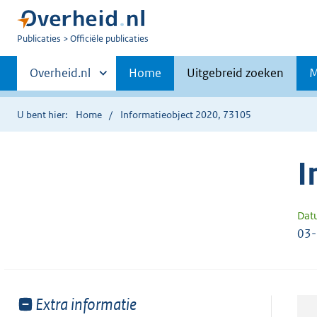
U
Publicaties
Officiële publicaties
bent
Primaire
nu
Andere
Overheid.nl
Home
Uitgebreid zoeken
M
hier:
sites
navigatie
binnen
U bent hier:
Home
Informatieobject 2020, 73105
I
Dat
03
Toon
Extra informatie