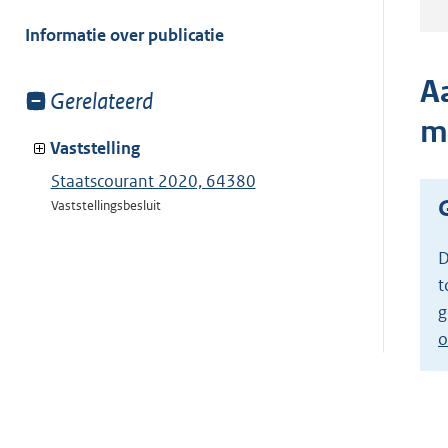
meer
van:
Informatie over publicatie
A
Toon
Gerelateerd
meer
m
van:
Vaststelling
Staatscourant 2020, 64380
Vaststellingsbesluit
D
t
g
o