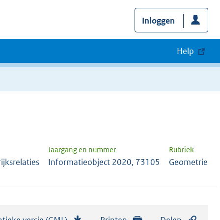
Inloggen
Help
Jaargang en nummer
Rubriek
jksrelaties
Informatieobject 2020, 73105
Geometrie
tieke versie (GML)
b
Printen
Delen