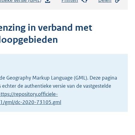
e
s
t
enzing in verband met
a
nloopgebieden
n
d
s
g
r
 in de Geography Markup Language (GML). Deze pagina
o
 echter de authentieke versie van de vastgestelde
o
ttps://repository.officiele-
t
5/1/gml/dc-2020-73105.gml
t
e
:
9