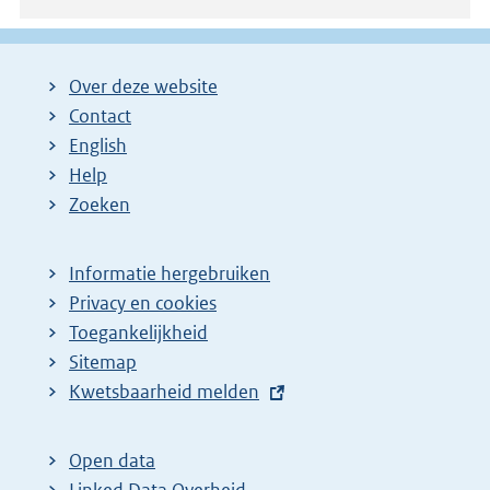
Over deze website
Contact
English
Help
Zoeken
Informatie hergebruiken
Privacy en cookies
Toegankelijkheid
Sitemap
E
Kwetsbaarheid melden
x
t
Open data
e