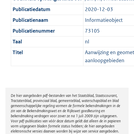
a
a
K
t
a
Publicatiedatum
2020-12-03
b
t
Publicatienaam
Informatieobject
Publicatienummer
73105
Taal
nl
Titel
Aanwijzing en geometr
aanloopgebieden
Disclaimer
De hier aangeboden pdf-bestanden van het Staatsblad, Staatscourant,
Tractatenblad, provinciaal blad, gemeenteblad, waterschapsblad en blad
gemeenschappelijke regeling vormen de formele bekendmakingen in de
zin van de Bekendmakingswet en de Rijkswet goedkeuring en
bekendmaking verdragen voor zover ze na 1 juli 2009 zijn uitgegeven.
Voor pdf-publicaties van vóór deze datum geldt dat alleen de in papieren
vorm uitgegeven bladen formele status hebben; de hier aangeboden
elektronische versies daarvan worden bij wijze van service aangeboden.