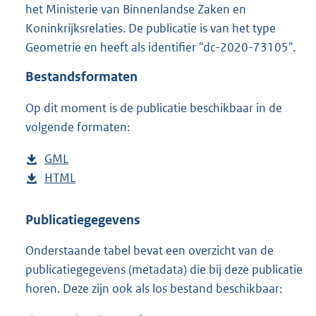
g
het Ministerie van Binnenlandse Zaken en
r
Koninkrijksrelaties. De publicatie is van het type
o
Geometrie en heeft als identifier "dc-2020-73105".
o
t
Bestandsformaten
t
e
Op dit moment is de publicatie beschikbaar in de
:
9
volgende formaten:
8
K
D
GML
b
b
o
D
HTML
e
b
w
o
s
e
n
w
t
s
Publicatiegegevens
l
n
a
t
Onderstaande tabel bevat een overzicht van de
o
l
n
a
publicatiegegevens (metadata) die bij deze publicatie
a
o
d
n
horen. Deze zijn ook als los bestand beschikbaar:
d
a
s
d
p
d
g
s