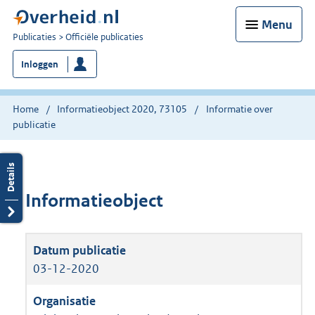
Menu
U
Publicaties
Officiële publicaties
bent
Inloggen
nu
hier:
Home
Informatieobject 2020, 73105
Informatie over
publicatie
Informatieobject
03-12-2020