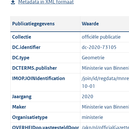
Metadata in XML formaat
b
u
p
r
g
e
b
u
o
r
s
l
b
o
o
Publicatiegegevens
Waarde
t
i
l
t
o
a
c
i
t
t
Collectie
officiële publicatie
n
a
c
e
t
DC.identifier
dc-2020-73105
d
t
a
:
e
s
DC.type
Geometrie
i
t
9
:
g
e
i
8
1
DCTERMS.publisher
Ministerie van Binnen
r
i
e
K
0
IMOP.JOINIdentification
/join/id/regdata/mn
o
n
i
b
K
10-01
o
f
n
b
t
Jaargang
2020
o
f
t
r
o
Maker
Ministerie van Binnen
e
m
r
Organisatietype
ministerie
:
a
m
1
OVERHEIDop.vastgesteldDoor
/akn/nl/officialGaze