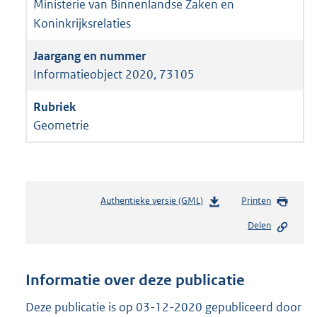
Ministerie van Binnenlandse Zaken en
Koninkrijksrelaties
Informatieobject 2020, 73105
Geometrie
Authentieke versie (GML)
b
Printen
e
Delen
s
t
a
n
Informatie over deze publicatie
d
s
Deze publicatie is op 03-12-2020 gepubliceerd door