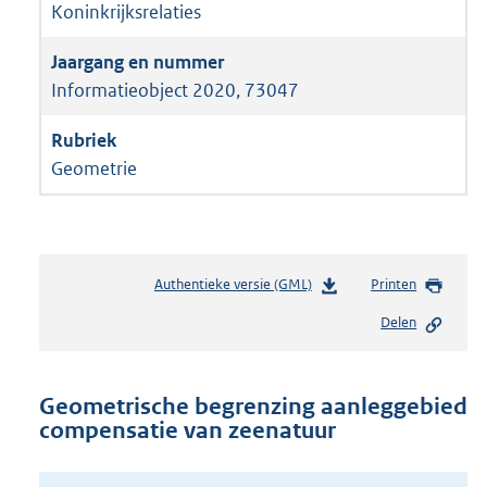
Koninkrijksrelaties
Informatieobject 2020, 73047
Geometrie
Authentieke versie (GML)
b
Printen
e
Delen
s
t
a
n
Geometrische begrenzing aanleggebied
d
compensatie van zeenatuur
s
g