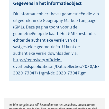
r
Gegevens in het informatieobject
o
o
Dit informatieobject bevat geometrieën die zijn
t
uitgedrukt in de Geography Markup Language
t
e
(GML). Deze pagina toont voor u de
:
geometrieën op de kaart. Het GML-bestand is
1
echter de authentieke versie van de
4
vastgestelde geometrieën. U kunt de
K
b
authentieke versie downloaden via:
https://repository.officiele-
overheidspublicaties.nl/Datacollecties/2020/dc-
2020-73047/1/gml/dc-2020-73047.gml
Disclaimer
De hier aangeboden pdf-bestanden van het Staatsblad, Staatscourant,
Tractatenblad, provinciaal blad, gemeenteblad, waterschapsblad en blad