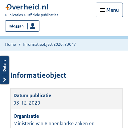
Menu
U
Publicaties
Officiële publicaties
bent
Inloggen
nu
hier:
Home
Informatieobject 2020, 73047
Informatieobject
03-12-2020
Ministerie van Binnenlandse Zaken en