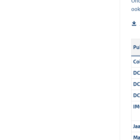
Ond
ook
Pu
Col
DC
DC
DC
IM
Ja
Ma