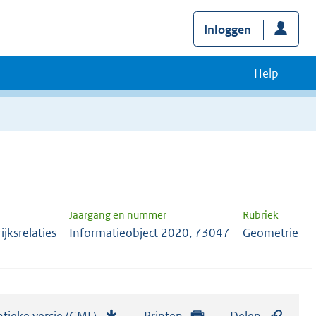
Inloggen
Help
Jaargang en nummer
Rubriek
jksrelaties
Informatieobject 2020, 73047
Geometrie
tieke versie (GML)
b
Printen
Delen