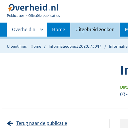
U
Publicaties
Officiële publicaties
bent
Primaire
nu
Andere
Overheid.nl
Home
Uitgebreid zoeken
M
hier:
sites
navigatie
binnen
U bent hier:
Home
Informatieobject 2020, 73047
Informatie
I
Dat
03
Terug naar de publicatie