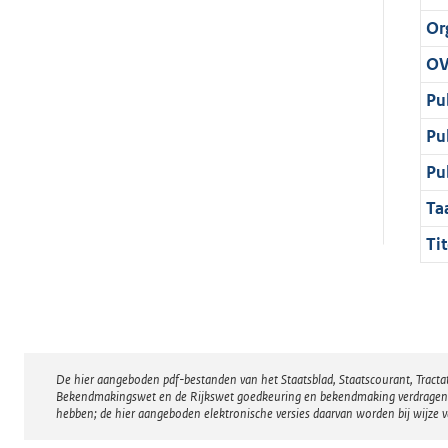
Or
OV
Pu
Pu
Pu
Ta
Tit
De hier aangeboden pdf-bestanden van het Staatsblad, Staatscourant, Tract
Disclaimer
Bekendmakingswet en de Rijkswet goedkeuring en bekendmaking verdragen voor
hebben; de hier aangeboden elektronische versies daarvan worden bij wijze 