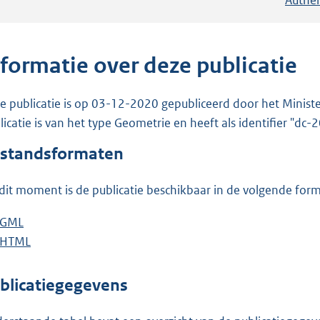
nformatie over deze publicatie
e publicatie is op 03-12-2020 gepubliceerd door het Ministe
licatie is van het type Geometrie en heeft als identifier "dc
standsformaten
dit moment is de publicatie beschikbaar in de volgende for
D
GML
b
o
D
HTML
e
b
w
o
s
e
n
w
t
s
blicatiegegevens
l
n
a
t
o
l
n
a