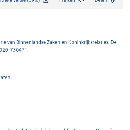
e
s
t
a
n
rie van Binnenlandse Zaken en Koninkrijksrelaties. De
d
-2020-73047".
s
g
r
maten:
o
o
t
t
e
:
1