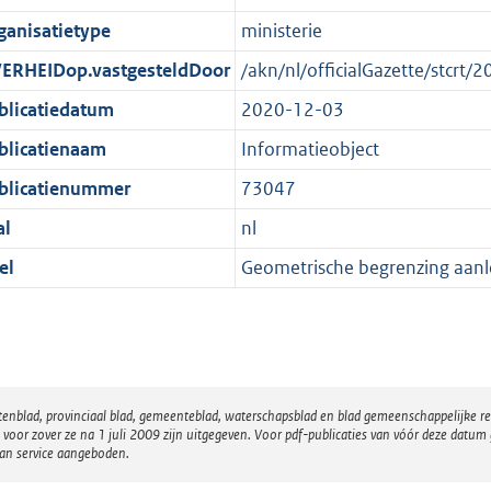
e
r
o
ganisatietype
ministerie
:
m
r
1
a
m
ERHEIDop.vastgesteldDoor
/akn/nl/officialGazette/stcr
K
a
a
blicatiedatum
2020-12-03
b
t
a
blicatienaam
Informatieobject
t
blicatienummer
73047
al
nl
el
Geometrische begrenzing aanl
atenblad, provinciaal blad, gemeenteblad, waterschapsblad en blad gemeenschappelijke 
 zover ze na 1 juli 2009 zijn uitgegeven. Voor pdf-publicaties van vóór deze datum g
van service aangeboden.