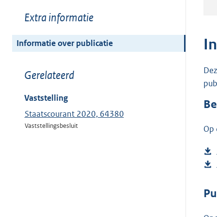
Toon
Extra informatie
meer
van:
I
Informatie over publicatie
Dez
Toon
Gerelateerd
pub
meer
van:
Vaststelling
Be
Staatscourant 2020, 64380
Vaststellingsbesluit
Op 
Pu