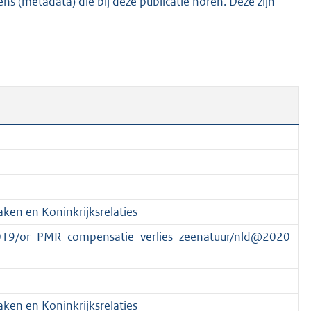
s (metadata) die bij deze publicatie horen. Deze zijn
4
K
b
ken en Koninkrijksrelaties
2019/or_PMR_compensatie_verlies_zeenatuur/nld@2020-
ken en Koninkrijksrelaties