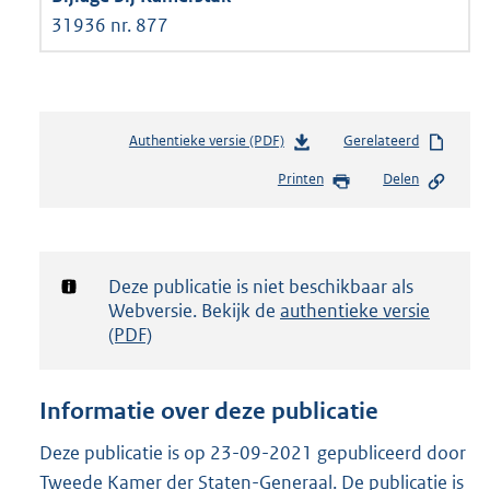
31936 nr. 877
Authentieke versie (PDF)
b
Gerelateerd
e
Printen
Delen
s
t
a
n
d
Notificatie:
Deze publicatie is niet beschikbaar als
s
Webversie. Bekijk de
authentieke versie
g
(PDF)
r
o
o
Informatie over deze publicatie
t
t
Deze publicatie is op 23-09-2021 gepubliceerd door
e
Tweede Kamer der Staten-Generaal. De publicatie is
: