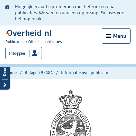
Ter
Mogelijk ervaart u problemen met het zoeken naar
informatie:
publicaties. We werken aan een oplossing. Excuses voor
het ongemak.
Menu
U
Publicaties
Officiële publicaties
bent
Inloggen
nu
hier:
Home
Bijlage 997484
Informatie over publicatie