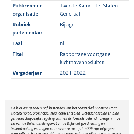
t
Publicerende
Tweede Kamer der Staten-
b
organisatie
Generaal
Rubriek
Bijlage
parlementair
Taal
nl
Titel
Rapportage voortgang
luchthavenbesluiten
Vergaderjaar
2021-2022
Disclaimer
De hier aangeboden pdf-bestanden van het Staatsblad, Staatscourant,
Tractatenblad, provinciaal blad, gemeenteblad, waterschapsblad en blad
gemeenschappelijke regeling vormen de formele bekendmakingen in de
zin van de Bekendmakingswet en de Rijkswet goedkeuring en
bekendmaking verdragen voor zover ze na 1 juli 2009 zijn uitgegeven.
Voor pdf-publicaties van vóór deze datum geldt dat alleen de in papieren