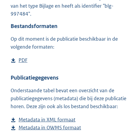
5
van het type Bijlage en heeft als identifier "blg-
8
997484".
9
K
Bestandsformaten
b
Op dit moment is de publicatie beschikbaar in de
volgende formaten:
D
PDF
b
o
e
w
s
Publicatiegegevens
n
t
Onderstaande tabel bevat een overzicht van de
l
a
publicatiegegevens (metadata) die bij deze publicatie
o
n
horen. Deze zijn ook als los bestand beschikbaar:
a
d
d
s
Metadata in XML formaat
b
p
g
Metadata in OWMS formaat
e
b
u
r