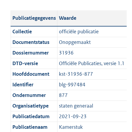
s
e
b
o
t
s
l
o
Publicatiegegevens
Waarde
a
t
i
t
n
a
c
t
Collectie
officiële publicatie
d
n
a
e
Documentstatus
Onopgemaakt
s
d
t
:
g
s
Dossiernummer
31936
i
5
r
g
e
8
DTD-versie
Officiële Publicaties, versie 1.1
o
r
i
9
Hoofddocument
kst-31936-877
o
o
n
K
t
o
Identifier
blg-997484
f
b
t
t
o
Ondernummer
877
e
t
r
Organisatietype
staten generaal
:
e
m
1
:
Publicatiedatum
2021-09-23
a
K
1
a
Publicatienaam
Kamerstuk
b
K