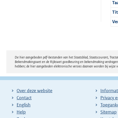
Ta
Tit
Ve
De hier aangeboden pdf-bestanden van het Staatsblad, Staatscourant, Tract
Disclaimer
Bekendmakingswet en de Rijkswet goedkeuring en bekendmaking verdragen voor
hebben; de hier aangeboden elektronische versies daarvan worden bij wijze 
Over deze website
Informat
Contact
Privacy 
English
Toeganke
Help
Sitemap