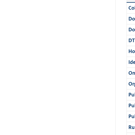
Col
Do
Do
DT
Ho
Ide
On
Or
Pu
Pu
Pu
Ru