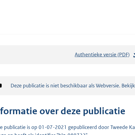
Authentieke versie (PDF)
b
e
s
t
Notificatie:
Deze publicatie is niet beschikbaar als Webversie. Bekij
a
n
d
nformatie over deze publicatie
s
g
e publicatie is op 01-07-2021 gepubliceerd door Tweede Kam
r