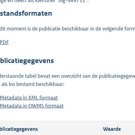
lage en heeft als identifier "blg-989722".
o
o
standsformaten
t
t
dit moment is de publicatie beschikbaar in de volgende for
e
:
D
PDF
b
3
o
e
2
w
s
blicatiegegevens
K
n
t
b
l
a
erstaande tabel bevat een overzicht van de publicatiegegeven
o
n
 als los bestand beschikbaar:
a
d
Metadata in XML formaat
b
d
s
Metadata in OWMS formaat
e
b
p
g
s
e
u
r
t
s
b
o
blicatiegegevens
Waarde
a
t
l
o