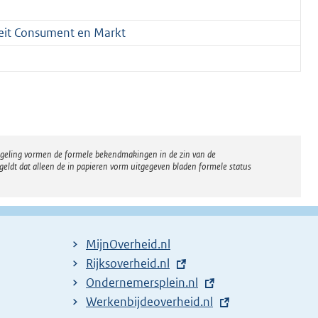
teit Consument en Markt
regeling vormen de formele bekendmakingen in de zin van de
eldt dat alleen de in papieren vorm uitgegeven bladen formele status
MijnOverheid.nl
E
Rijksoverheid.nl
x
E
Ondernemersplein.nl
t
x
E
Werkenbijdeoverheid.nl