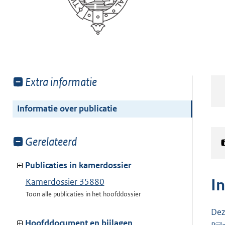
Toon
Extra informatie
meer
van:
Informatie over publicatie
Toon
Gerelateerd
meer
van:
Publicaties in kamerdossier
I
Kamerdossier 35880
Toon alle publicaties in het hoofddossier
Dez
Hoofddocument en bijlagen