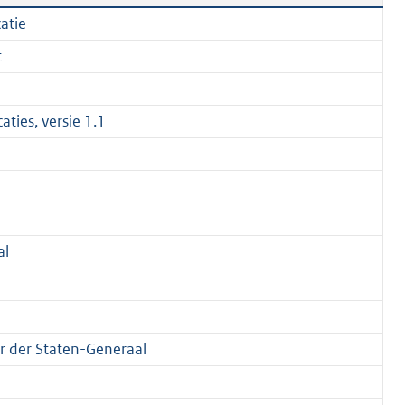
catie
t
caties, versie 1.1
al
 der Staten-Generaal