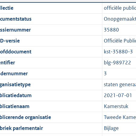
n
a
i
t
lectie
officiële publi
d
n
c
t
cumentstatus
Onopgemaak
s
d
a
e
g
s
t
:
ssiernummer
35880
r
g
i
3
D-versie
Officiële Publi
o
r
e
2
ofddocument
kst-35880-3
o
o
i
K
t
o
n
b
ntifier
blg-989722
t
t
f
dernummer
3
e
t
o
ganisatietype
staten genera
:
e
r
1
:
m
blicatiedatum
2021-07-01
K
1
a
blicatienaam
Kamerstuk
b
K
a
blicerende organisatie
Tweede Kamer
b
t
briek parlementair
Bijlage