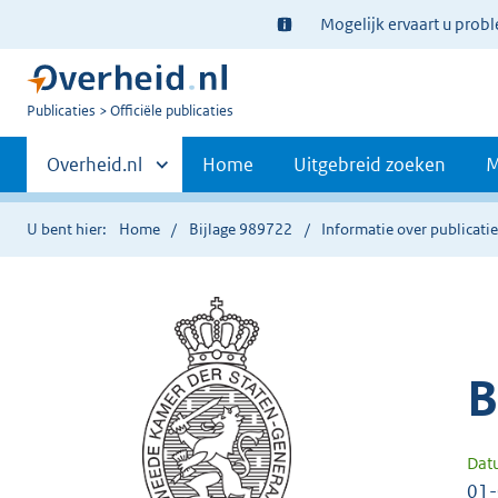
Ter
Mogelijk ervaart u prob
informatie:
U
Publicaties
Officiële publicaties
bent
Primaire
nu
Andere
Overheid.nl
Home
Uitgebreid zoeken
M
hier:
sites
navigatie
binnen
U bent hier:
Home
Bijlage 989722
Informatie over publicati
B
Dat
01-