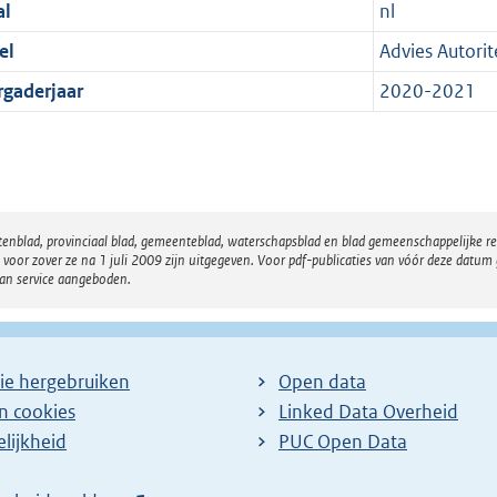
al
nl
el
Advies Autori
rgaderjaar
2020-2021
atenblad, provinciaal blad, gemeenteblad, waterschapsblad en blad gemeenschappelijke 
 zover ze na 1 juli 2009 zijn uitgegeven. Voor pdf-publicaties van vóór deze datum g
van service aangeboden.
ie hergebruiken
Open data
en cookies
Linked Data Overheid
lijkheid
PUC Open Data