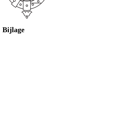
Bijlage
Datum
Bijlage bij
Organisatie
Vergaderjaar
publicatie
Kamerstuk
25-05-2021
Tweede Kamer der
32852 nr.
2020-2021
12:08
Staten-Generaal
156
Details openen
Toon meer van:
Extra informatie
Informatie over publicatie
Toon meer van:
Gerelateerd
Publicaties in kamerdossier
Kamerdossier 32852
Toon alle publicaties in het hoofddossier