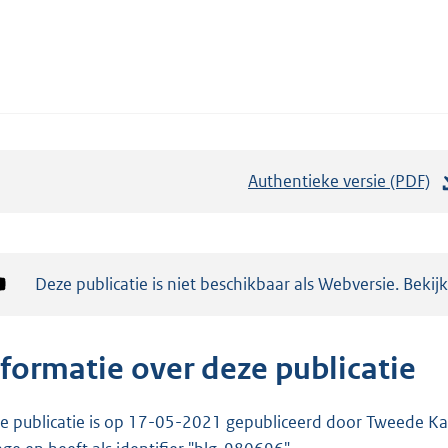
Authentieke versie (PDF)
b
e
s
t
Notificatie:
Deze publicatie is niet beschikbaar als Webversie. Bekij
a
n
d
nformatie over deze publicatie
s
g
e publicatie is op 17-05-2021 gepubliceerd door Tweede Kam
r