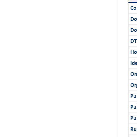
Col
Do
Do
DT
Ho
Ide
On
Or
Pu
Pu
Pu
Ru