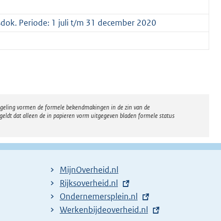
sdok. Periode: 1 juli t/m 31 december 2020
regeling vormen de formele bekendmakingen in de zin van de
eldt dat alleen de in papieren vorm uitgegeven bladen formele status
MijnOverheid.nl
E
Rijksoverheid.nl
x
E
Ondernemersplein.nl
t
x
E
Werkenbijdeoverheid.nl