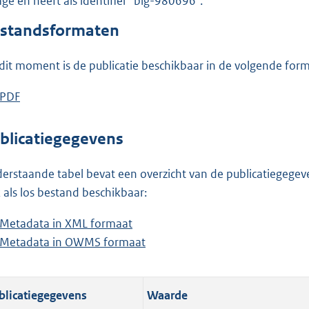
lage en heeft als identifier "blg-980696".
o
o
standsformaten
t
t
dit moment is de publicatie beschikbaar in de volgende for
e
:
D
PDF
b
9
o
e
1
w
s
blicatiegegevens
9
n
t
K
l
a
erstaande tabel bevat een overzicht van de publicatiegegeven
b
o
n
 als los bestand beschikbaar:
a
d
Metadata in XML formaat
b
d
s
Metadata in OWMS formaat
e
b
p
g
s
e
u
r
t
s
b
o
blicatiegegevens
Waarde
a
t
l
o