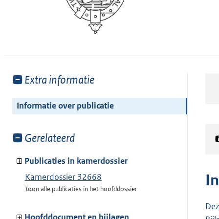
Toon
Extra informatie
meer
van:
Informatie over publicatie
Toon
Gerelateerd
meer
van:
Publicaties in kamerdossier
I
Kamerdossier 32668
Toon alle publicaties in het hoofddossier
Dez
Hoofddocument en bijlagen