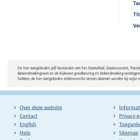
Ta
Tit
Ve
De hier aangeboden pdf-bestanden van het Staatsblad, Staatscourant, Tract
Disclaimer
Bekendmakingswet en de Rijkswet goedkeuring en bekendmaking verdragen voor
hebben; de hier aangeboden elektronische versies daarvan worden bij wijze 
Over deze website
Informat
Contact
Privacy 
English
Toeganke
Help
Sitemap