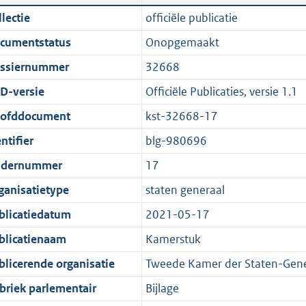
n
a
i
t
lectie
officiële publicatie
d
n
c
t
cumentstatus
Onopgemaakt
s
d
a
e
g
s
t
:
ssiernummer
32668
r
g
i
9
D-versie
Officiële Publicaties, versie 1.1
o
r
e
1
ofddocument
kst-32668-17
o
o
i
9
t
o
n
K
ntifier
blg-980696
t
t
f
b
dernummer
17
e
t
o
ganisatietype
staten generaal
:
e
r
1
:
m
blicatiedatum
2021-05-17
K
1
a
blicatienaam
Kamerstuk
b
K
a
blicerende organisatie
Tweede Kamer der Staten-Gene
b
t
briek parlementair
Bijlage