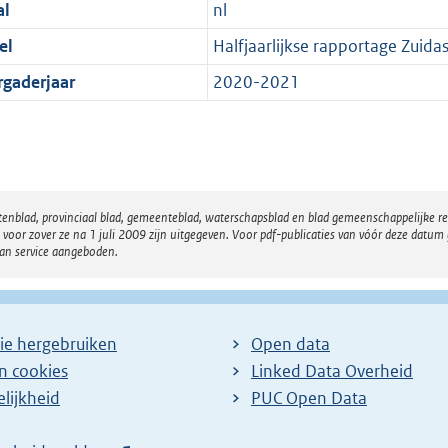
al
nl
el
Halfjaarlijkse rapportage Zuida
rgaderjaar
2020-2021
atenblad, provinciaal blad, gemeenteblad, waterschapsblad en blad gemeenschappelijke 
 zover ze na 1 juli 2009 zijn uitgegeven. Voor pdf-publicaties van vóór deze datum g
van service aangeboden.
ie hergebruiken
Open data
en cookies
Linked Data Overheid
lijkheid
PUC Open Data