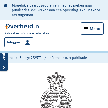
Ter
Mogelijk ervaart u problemen met het zoeken naar
informatie:
publicaties. We werken aan een oplossing. Excuses voor
het ongemak.
Menu
U
Publicaties
Officiële publicaties
bent
Inloggen
nu
hier:
Home
Bijlage 972571
Informatie over publicatie