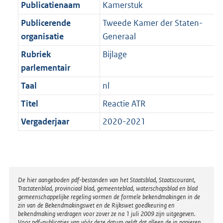
t
Publicatienaam
Kamerstuk
b
Publicerende
Tweede Kamer der Staten-
organisatie
Generaal
Rubriek
Bijlage
parlementair
Taal
nl
Titel
Reactie ATR
Vergaderjaar
2020-2021
Disclaimer
De hier aangeboden pdf-bestanden van het Staatsblad, Staatscourant,
Tractatenblad, provinciaal blad, gemeenteblad, waterschapsblad en blad
gemeenschappelijke regeling vormen de formele bekendmakingen in de
zin van de Bekendmakingswet en de Rijkswet goedkeuring en
bekendmaking verdragen voor zover ze na 1 juli 2009 zijn uitgegeven.
Voor pdf-publicaties van vóór deze datum geldt dat alleen de in papieren