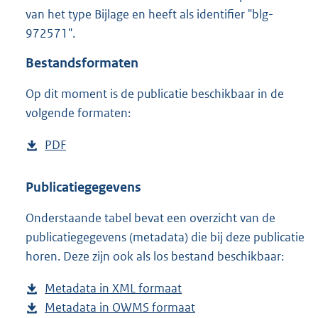
1
van het type Bijlage en heeft als identifier "blg-
5
972571".
1
K
Bestandsformaten
b
Op dit moment is de publicatie beschikbaar in de
volgende formaten:
D
PDF
b
o
e
w
s
Publicatiegegevens
n
t
Onderstaande tabel bevat een overzicht van de
l
a
publicatiegegevens (metadata) die bij deze publicatie
o
n
horen. Deze zijn ook als los bestand beschikbaar:
a
d
d
s
Metadata in XML formaat
b
p
g
Metadata in OWMS formaat
e
b
u
r