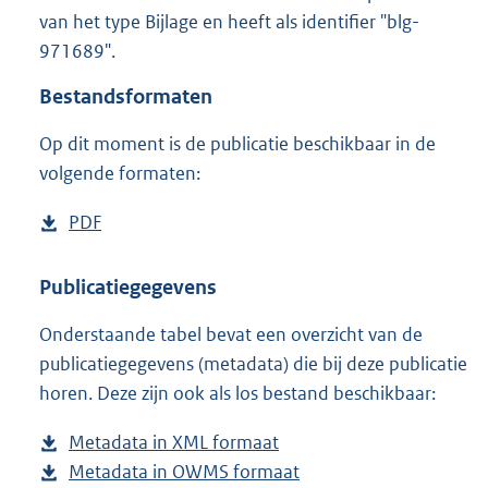
6
van het type Bijlage en heeft als identifier "blg-
7
971689".
4
K
Bestandsformaten
b
Op dit moment is de publicatie beschikbaar in de
volgende formaten:
D
PDF
b
o
e
w
s
Publicatiegegevens
n
t
Onderstaande tabel bevat een overzicht van de
l
a
publicatiegegevens (metadata) die bij deze publicatie
o
n
horen. Deze zijn ook als los bestand beschikbaar:
a
d
d
s
Metadata in XML formaat
b
p
g
Metadata in OWMS formaat
e
b
u
r