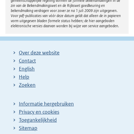
gemeenschappelijke regeling vormen de formele bekendmakingen in de
zin van de Bekendmakingswet en de Rijkswet goedkeuring en
bekendmaking verdragen voor zover ze na 1 juli 2009 zijn uitgegeven.
Voor pdf-publicaties van vóór deze datum geldt dat alleen de in papieren
vorm uitgegeven bladen formele status hebben; de hier aangeboden
elektronische versies daarvan worden bij wijze van service aangeboden.
Over deze website
Contact
English
Help
Zoeken
Informatie hergebruiken
Privacy en cookies
Toegankelijkheid
Sitemap