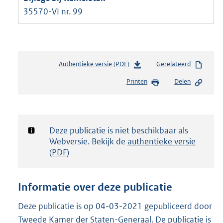
35570-VI nr. 99
Authentieke versie (PDF)
b
Gerelateerd
e
Printen
Delen
s
t
a
n
d
Notificatie:
Deze publicatie is niet beschikbaar als
s
Webversie. Bekijk de
authentieke versie
g
(PDF)
r
o
o
Informatie over deze publicatie
t
t
Deze publicatie is op 04-03-2021 gepubliceerd door
e
Tweede Kamer der Staten-Generaal. De publicatie is
: