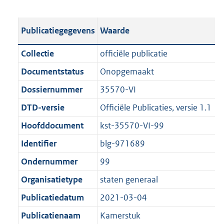
s
e
b
o
t
s
l
o
Publicatiegegevens
Waarde
a
t
i
t
n
a
c
t
Collectie
officiële publicatie
d
n
a
e
Documentstatus
Onopgemaakt
s
d
t
:
g
s
Dossiernummer
35570-VI
i
6
r
g
e
7
DTD-versie
Officiële Publicaties, versie 1.1
o
r
i
4
Hoofddocument
kst-35570-VI-99
o
o
n
K
t
o
Identifier
blg-971689
f
b
t
t
o
Ondernummer
99
e
t
r
Organisatietype
staten generaal
:
e
m
1
:
Publicatiedatum
2021-03-04
a
K
1
a
Publicatienaam
Kamerstuk
b
K