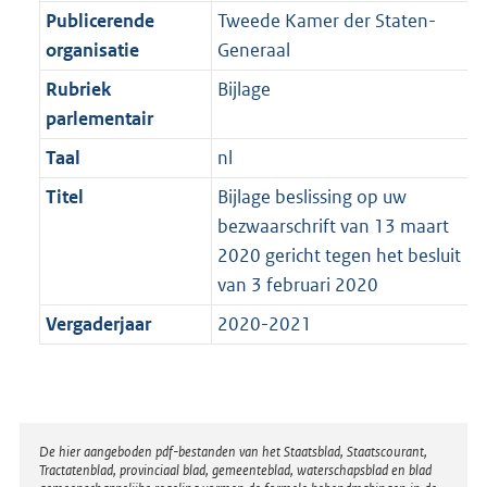
t
Publicerende
Tweede Kamer der Staten-
b
organisatie
Generaal
Rubriek
Bijlage
parlementair
Taal
nl
Titel
Bijlage beslissing op uw
bezwaarschrift van 13 maart
2020 gericht tegen het besluit
van 3 februari 2020
Vergaderjaar
2020-2021
Disclaimer
De hier aangeboden pdf-bestanden van het Staatsblad, Staatscourant,
Tractatenblad, provinciaal blad, gemeenteblad, waterschapsblad en blad