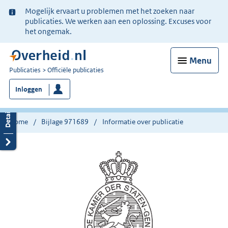
Ter
Mogelijk ervaart u problemen met het zoeken naar
informatie:
publicaties. We werken aan een oplossing. Excuses voor
het ongemak.
Menu
U
Publicaties
Officiële publicaties
bent
Inloggen
nu
hier:
Home
Bijlage 971689
Informatie over publicatie