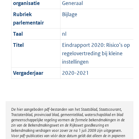
t
organisatie
Generaal
b
Rubriek
Bijlage
parlementair
Taal
nl
Titel
Eindrapport 2020: Risico’s op
regelovertreding bij kleine
instellingen
Vergaderjaar
2020-2021
Disclaimer
De hier aangeboden pdf-bestanden van het Staatsblad, Staatscourant,
Tractatenblad, provinciaal blad, gemeenteblad, waterschapsblad en blad
gemeenschappelijke regeling vormen de formele bekendmakingen in de
zin van de Bekendmakingswet en de Rijkswet goedkeuring en
bekendmaking verdragen voor zover ze na 1 juli 2009 zijn uitgegeven.
Voor pdf-publicaties van vóór deze datum geldt dat alleen de in papieren