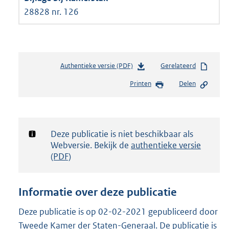
28828 nr. 126
Authentieke versie (PDF)
b
Gerelateerd
e
Printen
Delen
s
t
a
n
d
Notificatie:
Deze publicatie is niet beschikbaar als
s
Webversie. Bekijk de
authentieke versie
g
(PDF)
r
o
o
Informatie over deze publicatie
t
t
Deze publicatie is op 02-02-2021 gepubliceerd door
e
Tweede Kamer der Staten-Generaal. De publicatie is
: