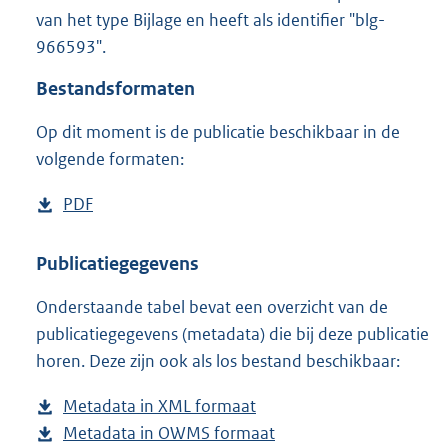
8
van het type Bijlage en heeft als identifier "blg-
2
966593".
1
K
Bestandsformaten
b
Op dit moment is de publicatie beschikbaar in de
volgende formaten:
D
PDF
b
o
e
w
s
Publicatiegegevens
n
t
Onderstaande tabel bevat een overzicht van de
l
a
publicatiegegevens (metadata) die bij deze publicatie
o
n
horen. Deze zijn ook als los bestand beschikbaar:
a
d
d
s
Metadata in XML formaat
b
p
g
Metadata in OWMS formaat
e
b
u
r