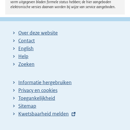
vorm uitgegeven bladen formele status hebben; de hier aangeboden
elektronische versies daarvan worden bij wijze van service aangeboden.
Over deze website
Contact
English
Help
Zoeken
Informatie hergebruiken
Privacy en cookies
Toegankelijkheid
Sitemap
E
Kwetsbaarheid melden
x
t