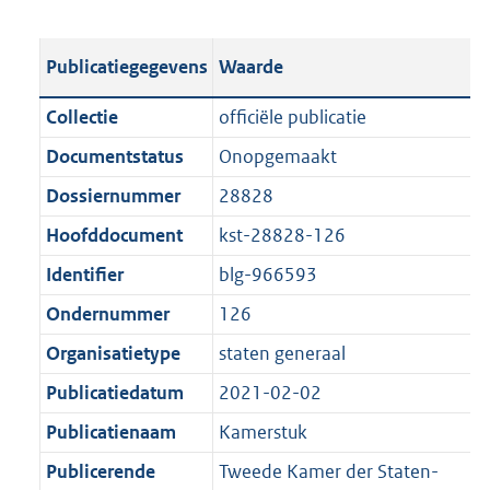
s
e
b
o
t
s
l
o
Publicatiegegevens
Waarde
a
t
i
t
n
a
c
t
Collectie
officiële publicatie
d
n
a
e
Documentstatus
Onopgemaakt
s
d
t
:
g
s
Dossiernummer
28828
i
8
r
g
e
2
Hoofddocument
kst-28828-126
o
r
i
1
Identifier
blg-966593
o
o
n
K
t
o
Ondernummer
126
f
b
t
t
o
Organisatietype
staten generaal
e
t
r
Publicatiedatum
2021-02-02
:
e
m
1
:
Publicatienaam
Kamerstuk
a
K
1
a
Publicerende
Tweede Kamer der Staten-
b
K