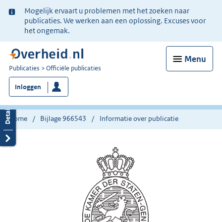
Ter
Mogelijk ervaart u problemen met het zoeken naar
informatie:
publicaties. We werken aan een oplossing. Excuses voor
het ongemak.
Menu
U
Publicaties
Officiële publicaties
bent
Inloggen
nu
hier:
Home
Bijlage 966543
Informatie over publicatie