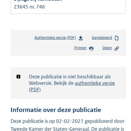
23645 nr. 746
Authentieke versie (PDF)
b
Gerelateerd
e
Printen
Delen
s
t
a
n
d
Notificatie:
Deze publicatie is niet beschikbaar als
s
Webversie. Bekijk de
authentieke versie
g
(PDF)
r
o
o
Informatie over deze publicatie
t
t
Deze publicatie is op 02-02-2021 gepubliceerd door
e
Tweede Kamer der Staten-Generaal. De publicatie is
: