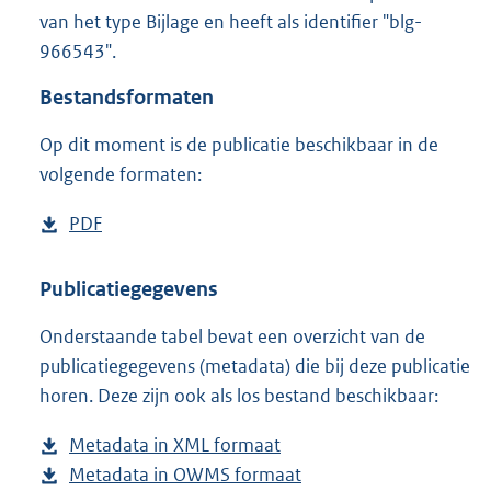
5
van het type Bijlage en heeft als identifier "blg-
,
966543".
2
M
Bestandsformaten
b
Op dit moment is de publicatie beschikbaar in de
volgende formaten:
D
PDF
b
o
e
w
s
Publicatiegegevens
n
t
Onderstaande tabel bevat een overzicht van de
l
a
publicatiegegevens (metadata) die bij deze publicatie
o
n
horen. Deze zijn ook als los bestand beschikbaar:
a
d
d
s
Metadata in XML formaat
b
p
g
Metadata in OWMS formaat
e
b
u
r