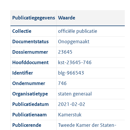
s
e
b
o
t
s
l
o
Publicatiegegevens
Waarde
a
t
i
t
n
a
c
t
Collectie
officiële publicatie
d
n
a
e
Documentstatus
Onopgemaakt
s
d
t
:
g
s
Dossiernummer
23645
i
5
r
g
e
,
Hoofddocument
kst-23645-746
o
r
i
2
Identifier
blg-966543
o
o
n
M
t
o
Ondernummer
746
f
b
t
t
o
Organisatietype
staten generaal
e
t
r
Publicatiedatum
2021-02-02
:
e
m
1
:
Publicatienaam
Kamerstuk
a
K
1
a
Publicerende
Tweede Kamer der Staten-
b
K