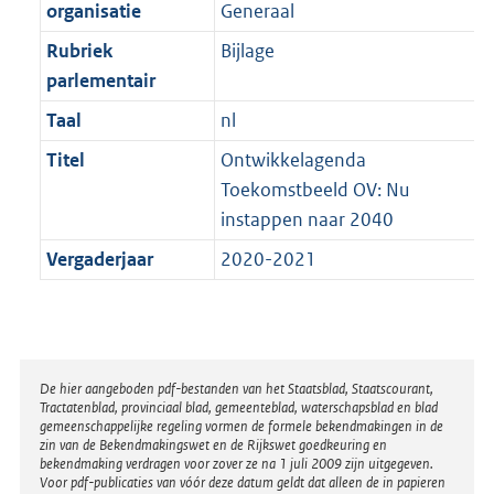
t
organisatie
Generaal
b
Rubriek
Bijlage
parlementair
Taal
nl
Titel
Ontwikkelagenda
Toekomstbeeld OV: Nu
instappen naar 2040
Vergaderjaar
2020-2021
Disclaimer
De hier aangeboden pdf-bestanden van het Staatsblad, Staatscourant,
Tractatenblad, provinciaal blad, gemeenteblad, waterschapsblad en blad
gemeenschappelijke regeling vormen de formele bekendmakingen in de
zin van de Bekendmakingswet en de Rijkswet goedkeuring en
bekendmaking verdragen voor zover ze na 1 juli 2009 zijn uitgegeven.
Voor pdf-publicaties van vóór deze datum geldt dat alleen de in papieren