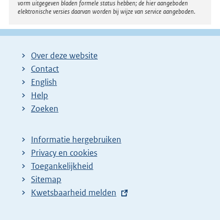
vorm uitgegeven bladen formele status hebben; de hier aangeboden
elektronische versies daarvan worden bij wijze van service aangeboden.
Over deze website
Contact
English
Help
Zoeken
Informatie hergebruiken
Privacy en cookies
Toegankelijkheid
Sitemap
E
Kwetsbaarheid melden
x
t