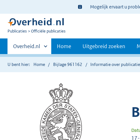
Ter
Mogelijk ervaart u prob
informatie:
U
Publicaties
Officiële publicaties
bent
Primaire
nu
Andere
Overheid.nl
Home
Uitgebreid zoeken
M
hier:
sites
navigatie
binnen
U bent hier:
Home
Bijlage 961162
Informatie over publicati
B
Dat
17-