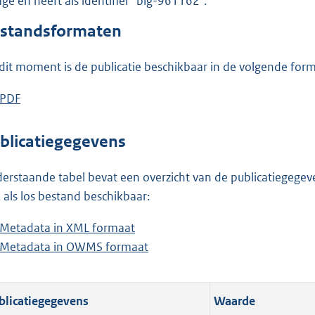
lage en heeft als identifier "blg-961162".
o
o
standsformaten
t
t
dit moment is de publicatie beschikbaar in de volgende for
e
:
D
PDF
b
3
o
e
5
w
s
blicatiegegevens
3
n
t
K
l
a
erstaande tabel bevat een overzicht van de publicatiegegeven
b
o
n
 als los bestand beschikbaar:
a
d
Metadata in XML formaat
b
d
s
Metadata in OWMS formaat
e
b
p
g
s
e
u
r
t
s
b
o
blicatiegegevens
Waarde
a
t
l
o