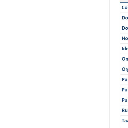
Col
Do
Do
Ho
Ide
On
Or
Pu
Pu
Pu
Ru
Ta