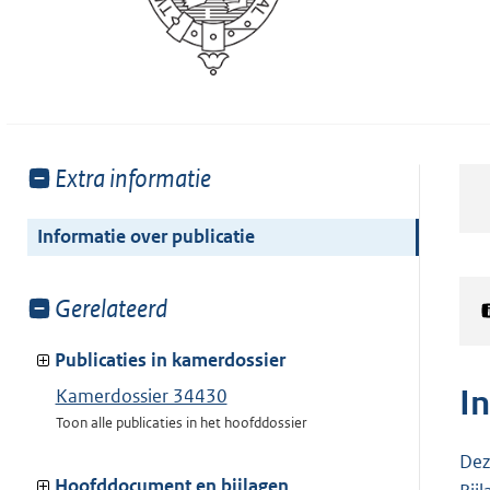
Toon
Extra informatie
meer
van:
Informatie over publicatie
Toon
Gerelateerd
meer
van:
Publicaties in kamerdossier
I
Kamerdossier 34430
Toon alle publicaties in het hoofddossier
Dez
Hoofddocument en bijlagen