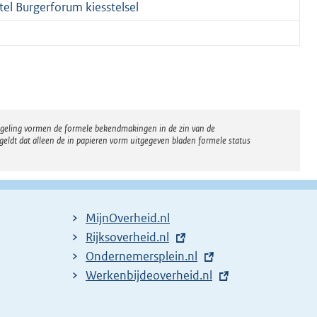
el Burgerforum kiesstelsel
regeling vormen de formele bekendmakingen in de zin van de
eldt dat alleen de in papieren vorm uitgegeven bladen formele status
MijnOverheid.nl
E
Rijksoverheid.nl
x
E
Ondernemersplein.nl
t
x
E
Werkenbijdeoverheid.nl
e
t
x
r
e
t