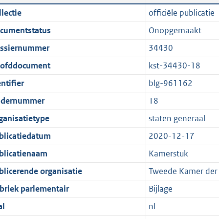
n
a
i
t
lectie
officiële publicatie
d
n
c
t
cumentstatus
Onopgemaakt
s
d
a
e
g
s
t
:
ssiernummer
34430
r
g
i
3
ofddocument
kst-34430-18
o
r
e
5
ntifier
blg-961162
o
o
i
3
t
o
n
K
dernummer
18
t
t
f
b
ganisatietype
staten generaal
e
t
o
blicatiedatum
2020-12-17
:
e
r
1
:
m
blicatienaam
Kamerstuk
K
1
a
blicerende organisatie
Tweede Kamer der 
b
K
a
briek parlementair
Bijlage
b
t
al
nl