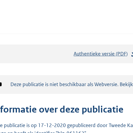
Authentieke versie (PDF)
b
e
s
t
Notificatie:
Deze publicatie is niet beschikbaar als Webversie. Bekij
a
n
d
nformatie over deze publicatie
s
g
e publicatie is op 17-12-2020 gepubliceerd door Tweede Kam
r