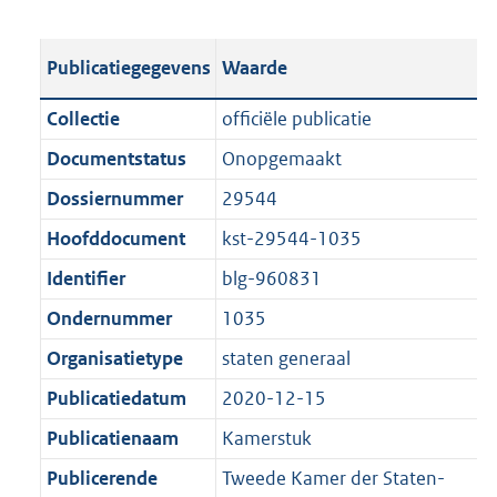
s
e
b
o
t
s
l
o
Publicatiegegevens
Waarde
a
t
i
t
n
a
c
t
Collectie
officiële publicatie
d
n
a
e
Documentstatus
Onopgemaakt
s
d
t
:
g
s
Dossiernummer
29544
i
1
r
g
e
,
Hoofddocument
kst-29544-1035
o
r
i
6
Identifier
blg-960831
o
o
n
M
t
o
Ondernummer
1035
f
b
t
t
o
Organisatietype
staten generaal
e
t
r
Publicatiedatum
2020-12-15
:
e
m
1
:
Publicatienaam
Kamerstuk
a
K
1
a
Publicerende
Tweede Kamer der Staten-
b
K