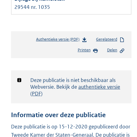
29544 nr. 1035
Authentieke versie (PDF)
b
Gerelateerd
e
Printen
Delen
s
t
a
n
d
Notificatie:
Deze publicatie is niet beschikbaar als
s
Webversie. Bekijk de
authentieke versie
g
(PDF)
r
o
o
Informatie over deze publicatie
t
t
Deze publicatie is op 15-12-2020 gepubliceerd door
e
Tweede Kamer der Staten-Generaal. De publicatie is
: