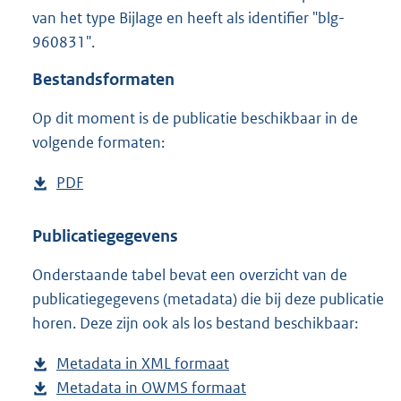
1
van het type Bijlage en heeft als identifier "blg-
,
960831".
6
M
Bestandsformaten
b
Op dit moment is de publicatie beschikbaar in de
volgende formaten:
D
PDF
b
o
e
w
s
Publicatiegegevens
n
t
Onderstaande tabel bevat een overzicht van de
l
a
publicatiegegevens (metadata) die bij deze publicatie
o
n
horen. Deze zijn ook als los bestand beschikbaar:
a
d
d
s
Metadata in XML formaat
b
p
g
Metadata in OWMS formaat
e
b
u
r