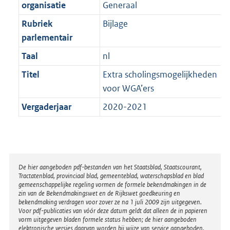
t
organisatie
Generaal
b
Rubriek
Bijlage
parlementair
Taal
nl
Titel
Extra scholingsmogelijkheden
voor WGA’ers
Vergaderjaar
2020-2021
Disclaimer
De hier aangeboden pdf-bestanden van het Staatsblad, Staatscourant,
Tractatenblad, provinciaal blad, gemeenteblad, waterschapsblad en blad
gemeenschappelijke regeling vormen de formele bekendmakingen in de
zin van de Bekendmakingswet en de Rijkswet goedkeuring en
bekendmaking verdragen voor zover ze na 1 juli 2009 zijn uitgegeven.
Voor pdf-publicaties van vóór deze datum geldt dat alleen de in papieren
vorm uitgegeven bladen formele status hebben; de hier aangeboden
elektronische versies daarvan worden bij wijze van service aangeboden.