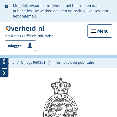
Ter
Mogelijk ervaart u problemen met het zoeken naar
informatie:
publicaties. We werken aan een oplossing. Excuses voor
het ongemak.
Menu
U
Publicaties
Officiële publicaties
bent
Inloggen
nu
hier:
Home
Bijlage 960831
Informatie over publicatie