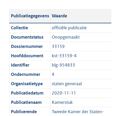
s
e
b
o
t
s
l
o
Publicatiegegevens
Waarde
a
t
i
t
n
a
c
t
Collectie
officiële publicatie
d
n
a
e
Documentstatus
Onopgemaakt
s
d
t
:
g
s
Dossiernummer
33159
i
6
r
g
e
6
Hoofddocument
kst-33159-4
o
r
i
K
Identifier
blg-954833
o
o
n
b
t
o
Ondernummer
4
f
t
t
o
Organisatietype
staten generaal
e
t
r
Publicatiedatum
2020-11-11
:
e
m
1
:
Publicatienaam
Kamerstuk
a
K
1
a
Publicerende
Tweede Kamer der Staten-
b
K