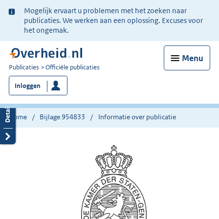
Ter
Mogelijk ervaart u problemen met het zoeken naar
informatie:
publicaties. We werken aan een oplossing. Excuses voor
het ongemak.
Menu
U
Publicaties
Officiële publicaties
bent
Inloggen
nu
hier:
Home
Bijlage 954833
Informatie over publicatie