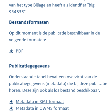
6
van het type Bijlage en heeft als identifier "blg-
6
954833".
K
b
Bestandsformaten
Op dit moment is de publicatie beschikbaar in de
volgende formaten:
D
PDF
b
o
e
w
s
Publicatiegegevens
n
t
Onderstaande tabel bevat een overzicht van de
l
a
publicatiegegevens (metadata) die bij deze publicatie
o
n
horen. Deze zijn ook als los bestand beschikbaar:
a
d
d
s
Metadata in XML formaat
b
p
g
Metadata in OWMS formaat
e
b
u
r