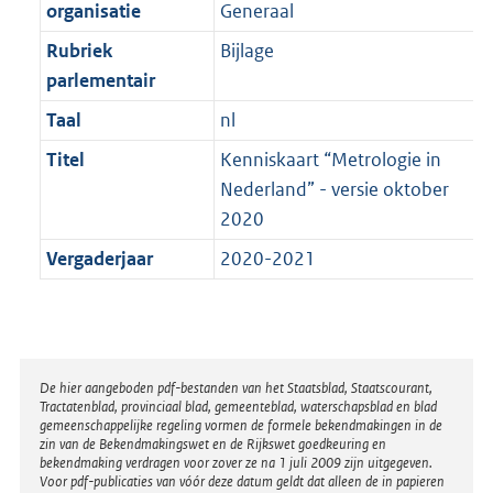
t
organisatie
Generaal
b
Rubriek
Bijlage
parlementair
Taal
nl
Titel
Kenniskaart “Metrologie in
Nederland” - versie oktober
2020
Vergaderjaar
2020-2021
Disclaimer
De hier aangeboden pdf-bestanden van het Staatsblad, Staatscourant,
Tractatenblad, provinciaal blad, gemeenteblad, waterschapsblad en blad
gemeenschappelijke regeling vormen de formele bekendmakingen in de
zin van de Bekendmakingswet en de Rijkswet goedkeuring en
bekendmaking verdragen voor zover ze na 1 juli 2009 zijn uitgegeven.
Voor pdf-publicaties van vóór deze datum geldt dat alleen de in papieren