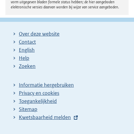
vorm uitgegeven bladen formele status hebben; de hier aangeboden
elektronische versies daarvan worden bij wijze van service aangeboden.
Over deze website
Contact
English
Help
Zoeken
Informatie hergebruiken
Privacy en cookies
Toegankelijkheid
Sitemap
E
Kwetsbaarheid melden
x
t