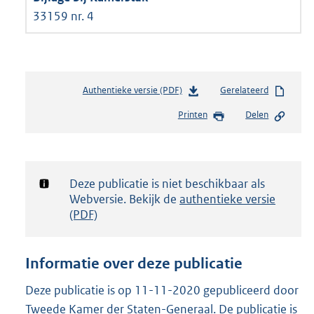
33159 nr. 4
Authentieke versie (PDF)
b
Gerelateerd
e
Printen
Delen
s
t
a
n
d
Notificatie:
Deze publicatie is niet beschikbaar als
s
Webversie. Bekijk de
authentieke versie
g
(PDF)
r
o
o
Informatie over deze publicatie
t
t
Deze publicatie is op 11-11-2020 gepubliceerd door
e
Tweede Kamer der Staten-Generaal. De publicatie is
: