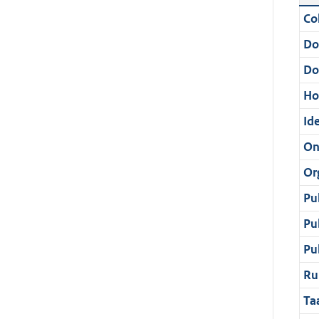
Col
Do
Do
Ho
Ide
On
Or
Pu
Pu
Pu
Ru
Ta