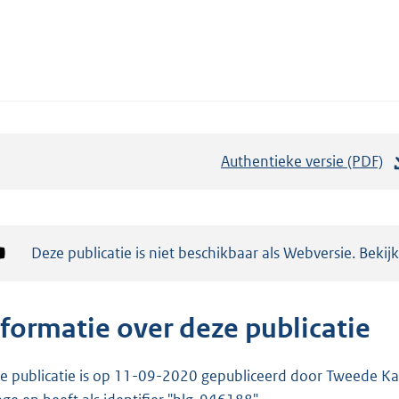
Authentieke versie (PDF)
b
e
s
t
Notificatie:
Deze publicatie is niet beschikbaar als Webversie. Bekij
a
n
d
nformatie over deze publicatie
s
g
e publicatie is op 11-09-2020 gepubliceerd door Tweede Kam
r