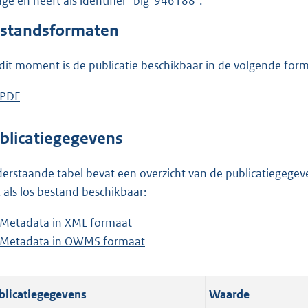
lage en heeft als identifier "blg-946188".
o
o
standsformaten
t
t
dit moment is de publicatie beschikbaar in de volgende for
e
:
D
PDF
b
2
o
e
5
w
s
blicatiegegevens
2
n
t
K
l
a
erstaande tabel bevat een overzicht van de publicatiegegeven
b
o
n
 als los bestand beschikbaar:
a
d
Metadata in XML formaat
b
d
s
Metadata in OWMS formaat
e
b
p
g
s
e
u
r
t
s
b
o
blicatiegegevens
Waarde
a
t
l
o