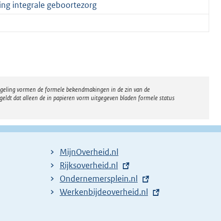
ng integrale geboortezorg
regeling vormen de formele bekendmakingen in de zin van de
eldt dat alleen de in papieren vorm uitgegeven bladen formele status
MijnOverheid.nl
E
Rijksoverheid.nl
x
E
Ondernemersplein.nl
t
x
E
Werkenbijdeoverheid.nl
e
t
x
r
e
t