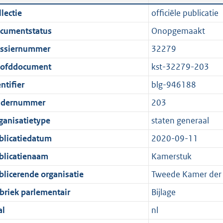
n
a
i
t
lectie
officiële publicatie
d
n
c
t
cumentstatus
Onopgemaakt
s
d
a
e
g
s
t
:
ssiernummer
32279
r
g
i
2
ofddocument
kst-32279-203
o
r
e
5
ntifier
blg-946188
o
o
i
2
t
o
n
K
dernummer
203
t
t
f
b
ganisatietype
staten generaal
e
t
o
blicatiedatum
2020-09-11
:
e
r
1
:
m
blicatienaam
Kamerstuk
K
1
a
blicerende organisatie
Tweede Kamer der 
b
K
a
briek parlementair
Bijlage
b
t
al
nl