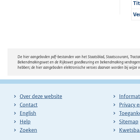
Tit
Ve
De hier aangeboden pdf-bestanden van het Staatsblad, Staatscourant, Tract
Disclaimer
Bekendmakingswet en de Rijkswet goedkeuring en bekendmaking verdragen voor
hebben; de hier aangeboden elektronische versies daarvan worden bij wijze 
Over deze website
Informat
Contact
Privacy 
English
Toeganke
Help
Sitemap
Zoeken
E
Kwetsba
x