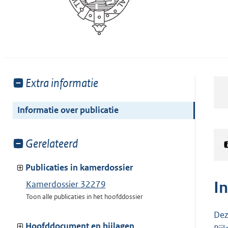
Toon
Extra informatie
meer
van:
Informatie over publicatie
Toon
Gerelateerd
meer
van:
Publicaties in kamerdossier
I
Kamerdossier 32279
Toon alle publicaties in het hoofddossier
Dez
Hoofddocument en bijlagen