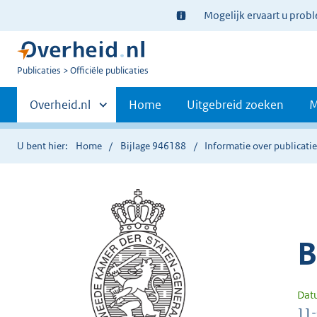
Ter
Mogelijk ervaart u prob
informatie:
U
Publicaties
Officiële publicaties
bent
Primaire
nu
Andere
Overheid.nl
Home
Uitgebreid zoeken
M
hier:
sites
navigatie
binnen
U bent hier:
Home
Bijlage 946188
Informatie over publicati
B
Dat
11-