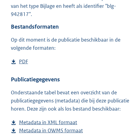
4
van het type Bijlage en heeft als identifier "blg-
1
942817".
9
K
Bestandsformaten
b
Op dit moment is de publicatie beschikbaar in de
volgende formaten:
D
PDF
b
o
e
w
s
Publicatiegegevens
n
t
Onderstaande tabel bevat een overzicht van de
l
a
publicatiegegevens (metadata) die bij deze publicatie
o
n
horen. Deze zijn ook als los bestand beschikbaar:
a
d
d
s
Metadata in XML formaat
b
p
g
Metadata in OWMS formaat
e
b
u
r