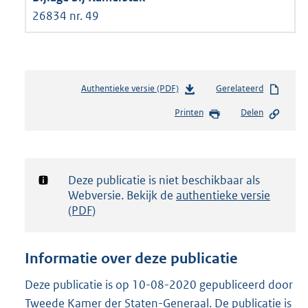
26834 nr. 49
Authentieke versie (PDF)
b
Gerelateerd
e
Printen
Delen
s
t
a
n
d
Notificatie:
Deze publicatie is niet beschikbaar als
s
Webversie. Bekijk de
authentieke versie
g
(PDF)
r
o
o
Informatie over deze publicatie
t
t
Deze publicatie is op 10-08-2020 gepubliceerd door
e
Tweede Kamer der Staten-Generaal. De publicatie is
: