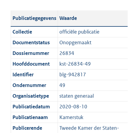
s
e
b
o
t
s
l
o
Publicatiegegevens
Waarde
a
t
i
t
n
a
c
t
Collectie
officiële publicatie
d
n
a
e
Documentstatus
Onopgemaakt
s
d
t
:
g
s
Dossiernummer
26834
i
4
r
g
e
1
Hoofddocument
kst-26834-49
o
r
i
9
Identifier
blg-942817
o
o
n
K
t
o
Ondernummer
49
f
b
t
t
o
Organisatietype
staten generaal
e
t
r
Publicatiedatum
2020-08-10
:
e
m
1
:
Publicatienaam
Kamerstuk
a
K
1
a
Publicerende
Tweede Kamer der Staten-
b
K