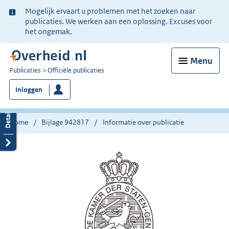
Ter
Mogelijk ervaart u problemen met het zoeken naar
informatie:
publicaties. We werken aan een oplossing. Excuses voor
het ongemak.
Menu
U
Publicaties
Officiële publicaties
bent
Inloggen
nu
hier:
Home
Bijlage 942817
Informatie over publicatie