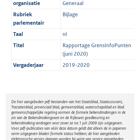
t
organisatie
Generaal
b
Rubriek
Bijlage
parlementair
Taal
nl
Titel
Rapportage GrensInfoPunten
(juni 2020)
Vergaderjaar
2019-2020
Disclaimer
De hier aangeboden pdf-bestanden van het Staatsblad, Staatscourant,
Tractatenblad, provinciaal blad, gemeenteblad, waterschapsblad en blad
gemeenschappelijke regeling vormen de formele bekendmakingen in de
zin van de Bekendmakingswet en de Rijkswet goedkeuring en
bekendmaking verdragen voor zover ze na 1 juli 2009 zijn uitgegeven.
Voor pdf-publicaties van vóór deze datum geldt dat alleen de in papieren
vorm uitgegeven bladen formele status hebben; de hier aangeboden
elektronische versies daarvan worden bij wijze van service aangeboden.