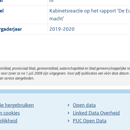
al
nl
el
Kabinetsreactie op het rapport ‘De E
macht’
rgaderjaar
2019-2020
atenblad, provinciaal blad, gemeenteblad, waterschapsblad en blad gemeenschappelijke 
 zover ze na 1 juli 2009 zijn uitgegeven. Voor pdf-publicaties van vóór deze datum g
van service aangeboden.
ie hergebruiken
Open data
en cookies
Linked Data Overheid
lijkheid
PUC Open Data