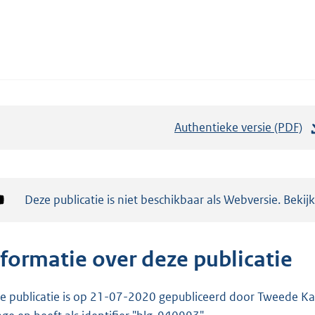
Authentieke versie (PDF)
b
e
s
t
Notificatie:
Deze publicatie is niet beschikbaar als Webversie. Bekij
a
n
d
nformatie over deze publicatie
s
g
e publicatie is op 21-07-2020 gepubliceerd door Tweede Kam
r