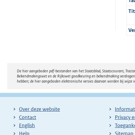
Ta
Tit
Ve
De hier aangeboden pdf-bestanden van het Staatsblad, Staatscourant, Tract
Disclaimer
Bekendmakingswet en de Rijkswet goedkeuring en bekendmaking verdragen voor
hebben; de hier aangeboden elektronische versies daarvan worden bij wijze 
Over deze website
Informat
Contact
Privacy 
English
Toeganke
Help
Sitemap