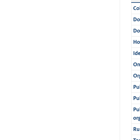
Col
Do
Do
Ho
Ide
On
Or
Pu
Pu
Pu
or
Ru