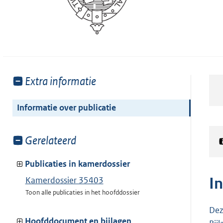
Toon
Extra informatie
meer
van:
Informatie over publicatie
Toon
Gerelateerd
meer
van:
Publicaties in kamerdossier
I
Kamerdossier 35403
Toon alle publicaties in het hoofddossier
Dez
Hoofddocument en bijlagen