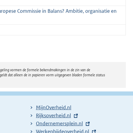
uropese Commissie in Balans? Ambitie, organisatie en
regeling vormen de formele bekendmakingen in de zin van de
eldt dat alleen de in papieren vorm uitgegeven bladen formele status
MijnOverheid.nl
E
Rijksoverheid.nl
x
E
Ondernemersplein.nl
t
x
E
Werkenbijdeoverheid.nl