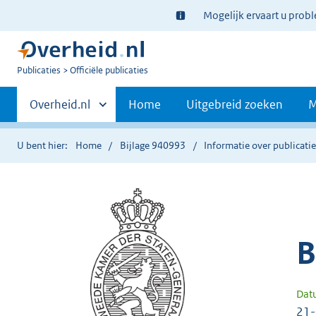
Ter
Mogelijk ervaart u prob
informatie:
U
Publicaties
Officiële publicaties
bent
Primaire
nu
Andere
Overheid.nl
Home
Uitgebreid zoeken
M
hier:
sites
navigatie
binnen
U bent hier:
Home
Bijlage 940993
Informatie over publicati
B
Dat
21-