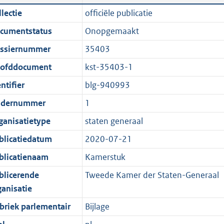
n
a
i
t
lectie
officiële publicatie
d
n
c
t
cumentstatus
Onopgemaakt
s
d
a
e
g
s
t
:
ssiernummer
35403
r
g
i
1
ofddocument
kst-35403-1
o
r
e
9
ntifier
blg-940993
o
o
i
5
t
o
n
K
dernummer
1
t
t
f
b
ganisatietype
staten generaal
e
t
o
blicatiedatum
2020-07-21
:
e
r
1
:
m
blicatienaam
Kamerstuk
K
1
a
blicerende
Tweede Kamer der Staten-Generaal
b
K
a
ganisatie
b
t
briek parlementair
Bijlage