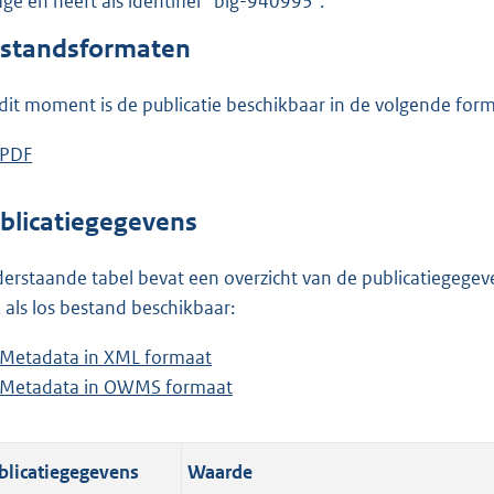
lage en heeft als identifier "blg-940993".
o
o
standsformaten
t
t
dit moment is de publicatie beschikbaar in de volgende for
e
:
D
PDF
b
1
o
e
9
w
s
blicatiegegevens
5
n
t
K
l
a
erstaande tabel bevat een overzicht van de publicatiegegeven
b
o
n
 als los bestand beschikbaar:
a
d
Metadata in XML formaat
b
d
s
Metadata in OWMS formaat
e
b
p
g
s
e
u
r
t
s
b
o
blicatiegegevens
Waarde
a
t
l
o