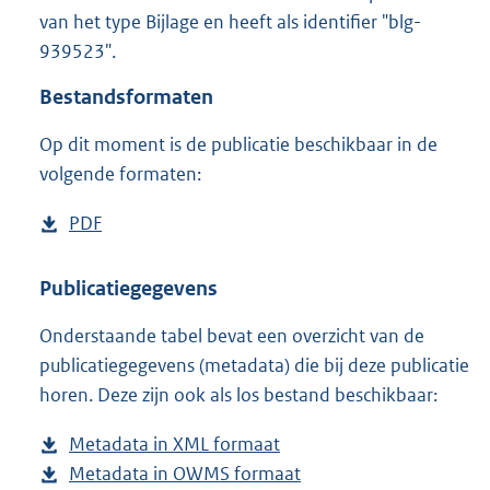
2
van het type Bijlage en heeft als identifier "blg-
7
939523".
2
K
Bestandsformaten
b
Op dit moment is de publicatie beschikbaar in de
volgende formaten:
D
PDF
b
o
e
w
s
Publicatiegegevens
n
t
Onderstaande tabel bevat een overzicht van de
l
a
publicatiegegevens (metadata) die bij deze publicatie
o
n
horen. Deze zijn ook als los bestand beschikbaar:
a
d
d
s
Metadata in XML formaat
b
p
g
Metadata in OWMS formaat
e
b
u
r