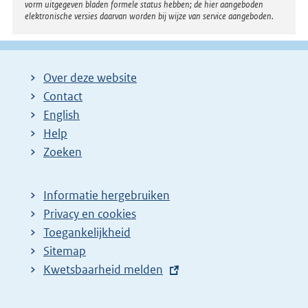
vorm uitgegeven bladen formele status hebben; de hier aangeboden
elektronische versies daarvan worden bij wijze van service aangeboden.
Over deze website
Contact
English
Help
Zoeken
Informatie hergebruiken
Privacy en cookies
Toegankelijkheid
Sitemap
E
Kwetsbaarheid melden
x
t