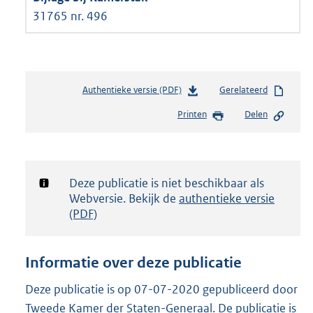
31765 nr. 496
Authentieke versie (PDF)
b
Gerelateerd
e
Printen
Delen
s
t
a
n
d
Notificatie:
Deze publicatie is niet beschikbaar als
s
Webversie. Bekijk de
authentieke versie
g
(PDF)
r
o
o
Informatie over deze publicatie
t
t
Deze publicatie is op 07-07-2020 gepubliceerd door
e
Tweede Kamer der Staten-Generaal. De publicatie is
: