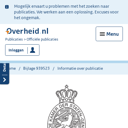
Ter
Mogelijk ervaart u problemen met het zoeken naar
informatie:
publicaties. We werken aan een oplossing. Excuses voor
het ongemak.
Menu
U
Publicaties
Officiële publicaties
bent
Inloggen
nu
hier:
Home
Bijlage 939523
Informatie over publicatie