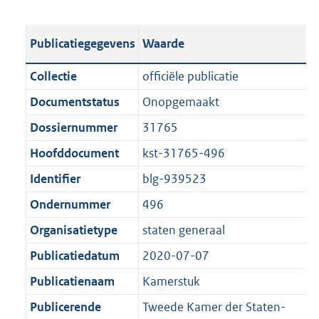
s
e
b
o
t
s
l
o
Publicatiegegevens
Waarde
a
t
i
t
n
a
c
t
Collectie
officiële publicatie
d
n
a
e
Documentstatus
Onopgemaakt
s
d
t
:
g
s
Dossiernummer
31765
i
2
r
g
e
7
Hoofddocument
kst-31765-496
o
r
i
2
Identifier
blg-939523
o
o
n
K
t
o
Ondernummer
496
f
b
t
t
o
Organisatietype
staten generaal
e
t
r
Publicatiedatum
2020-07-07
:
e
m
1
:
Publicatienaam
Kamerstuk
a
K
1
a
Publicerende
Tweede Kamer der Staten-
b
K