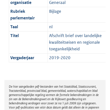
t
organisatie
Generaal
b
Rubriek
Bijlage
parlementair
Taal
nl
Titel
Afschrift brief over landelijke
kwaliteitseisen en regionale
toegankelijkheid
Vergaderjaar
2019-2020
Disclaimer
De hier aangeboden pdf-bestanden van het Staatsblad, Staatscourant,
Tractatenblad, provinciaal blad, gemeenteblad, waterschapsblad en blad
gemeenschappelijke regeling vormen de formele bekendmakingen in de
zin van de Bekendmakingswet en de Rijkswet goedkeuring en
bekendmaking verdragen voor zover ze na 1 juli 2009 zijn uitgegeven.
Voor pdf-publicaties van vóór deze datum geldt dat alleen de in papieren