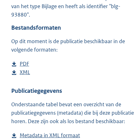
1
van het type Bijlage en heeft als identifier "blg-
,
93880".
4
M
Bestandsformaten
b
Op dit moment is de publicatie beschikbaar in de
volgende formaten:
D
PDF
b
o
D
XML
e
b
w
o
s
e
n
w
t
s
Publicatiegegevens
l
n
a
t
Onderstaande tabel bevat een overzicht van de
o
l
n
a
publicatiegegevens (metadata) die bij deze publicatie
a
o
d
n
horen. Deze zijn ook als los bestand beschikbaar:
d
a
s
d
p
d
g
s
Metadata in XML formaat
b
u
p
r
g