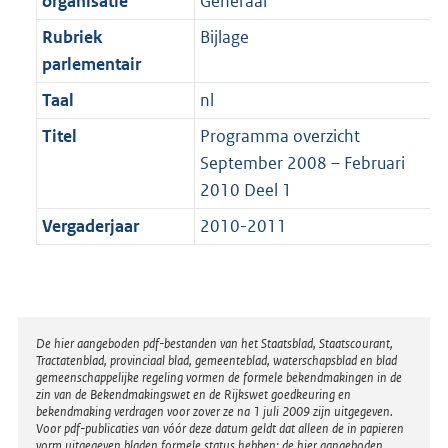
organisatie
Generaal
t
a
b
K
t
Rubriek
Bijlage
b
parlementair
Taal
nl
Titel
Programma overzicht
September 2008 – Februari
2010 Deel 1
Vergaderjaar
2010-2011
Disclaimer
De hier aangeboden pdf-bestanden van het Staatsblad, Staatscourant,
Tractatenblad, provinciaal blad, gemeenteblad, waterschapsblad en blad
gemeenschappelijke regeling vormen de formele bekendmakingen in de
zin van de Bekendmakingswet en de Rijkswet goedkeuring en
bekendmaking verdragen voor zover ze na 1 juli 2009 zijn uitgegeven.
Voor pdf-publicaties van vóór deze datum geldt dat alleen de in papieren
vorm uitgegeven bladen formele status hebben; de hier aangeboden