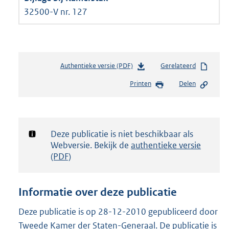
32500-V nr. 127
Authentieke versie (PDF)
b
Gerelateerd
e
Printen
Delen
s
t
a
n
d
Notificatie:
Deze publicatie is niet beschikbaar als
s
Webversie. Bekijk de
authentieke versie
g
(PDF)
r
o
o
Informatie over deze publicatie
t
t
Deze publicatie is op 28-12-2010 gepubliceerd door
e
Tweede Kamer der Staten-Generaal. De publicatie is
: