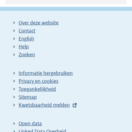
Over deze website
Contact
English
Help
Zoeken
Informatie hergebruiken
Privacy en cookies
Toegankelijkheid
Sitemap
E
Kwetsbaarheid melden
x
t
Open data
e
Linked Data Overheid