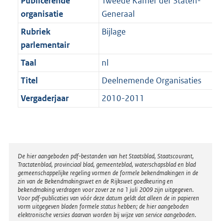
Publicerende
Tweede Kamer der Staten-
t
a
b
K
organisatie
Generaal
t
b
Rubriek
Bijlage
parlementair
Taal
nl
Titel
Deelnemende Organisaties
Vergaderjaar
2010-2011
Disclaimer
De hier aangeboden pdf-bestanden van het Staatsblad, Staatscourant,
Tractatenblad, provinciaal blad, gemeenteblad, waterschapsblad en blad
gemeenschappelijke regeling vormen de formele bekendmakingen in de
zin van de Bekendmakingswet en de Rijkswet goedkeuring en
bekendmaking verdragen voor zover ze na 1 juli 2009 zijn uitgegeven.
Voor pdf-publicaties van vóór deze datum geldt dat alleen de in papieren
vorm uitgegeven bladen formele status hebben; de hier aangeboden
elektronische versies daarvan worden bij wijze van service aangeboden.