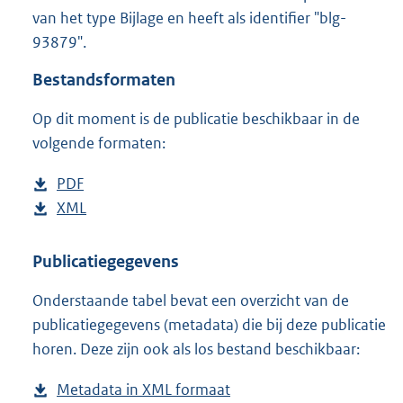
4
van het type Bijlage en heeft als identifier "blg-
6
93879".
K
b
Bestandsformaten
Op dit moment is de publicatie beschikbaar in de
volgende formaten:
D
PDF
b
o
D
XML
e
b
w
o
s
e
n
w
t
s
Publicatiegegevens
l
n
a
t
Onderstaande tabel bevat een overzicht van de
o
l
n
a
publicatiegegevens (metadata) die bij deze publicatie
a
o
d
n
horen. Deze zijn ook als los bestand beschikbaar:
d
a
s
d
p
d
g
s
Metadata in XML formaat
b
u
p
r
g