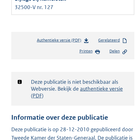
32500-V nr. 127
Authentieke versie (PDF)
b
Gerelateerd
e
Printen
Delen
s
t
a
n
d
Notificatie:
Deze publicatie is niet beschikbaar als
s
Webversie. Bekijk de
authentieke versie
g
(PDF)
r
o
o
Informatie over deze publicatie
t
t
Deze publicatie is op 28-12-2010 gepubliceerd door
e
Tweede Kamer der Staten-Generaal. De publicatie is
: