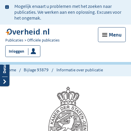
Ter
Mogelijk ervaart u problemen met het zoeken naar
informatie:
publicaties. We werken aan een oplossing. Excuses voor
het ongemak.
Menu
U
Publicaties
Officiële publicaties
bent
Inloggen
nu
hier:
Home
Bijlage 93879
Informatie over publicatie