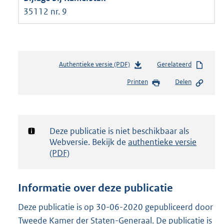
35112 nr. 9
Authentieke versie (PDF)
b
Gerelateerd
e
Printen
Delen
s
t
a
n
d
Notificatie:
Deze publicatie is niet beschikbaar als
s
Webversie. Bekijk de
authentieke versie
g
(PDF)
r
o
o
Informatie over deze publicatie
t
t
Deze publicatie is op 30-06-2020 gepubliceerd door
e
Tweede Kamer der Staten-Generaal. De publicatie is
: