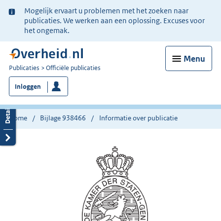
Ter
Mogelijk ervaart u problemen met het zoeken naar
informatie:
publicaties. We werken aan een oplossing. Excuses voor
het ongemak.
Menu
U
Publicaties
Officiële publicaties
bent
Inloggen
nu
hier:
Home
Bijlage 938466
Informatie over publicatie