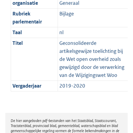
t
organisatie
Generaal
b
Rubriek
Bijlage
parlementair
Taal
nl
Titel
Geconsolideerde
artikelsgewijze toelichting bij
de Wet open overheid zoals
gewijzigd door de verwerking
van de Wijzigingswet Woo
Vergaderjaar
2019-2020
Disclaimer
De hier aangeboden pdf-bestanden van het Staatsblad, Staatscourant,
Tractatenblad, provinciaal blad, gemeenteblad, waterschapsblad en blad
gemeenschappelijke regeling vormen de formele bekendmakingen in de