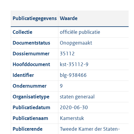
s
e
b
o
t
s
l
o
Publicatiegegevens
Waarde
a
t
i
t
n
a
c
t
Collectie
officiële publicatie
d
n
a
e
Documentstatus
Onopgemaakt
s
d
t
:
g
s
Dossiernummer
35112
i
5
r
g
e
8
Hoofddocument
kst-35112-9
o
r
i
8
Identifier
blg-938466
o
o
n
K
t
o
Ondernummer
9
f
b
t
t
o
Organisatietype
staten generaal
e
t
r
Publicatiedatum
2020-06-30
:
e
m
1
:
Publicatienaam
Kamerstuk
a
K
1
a
Publicerende
Tweede Kamer der Staten-
b
K