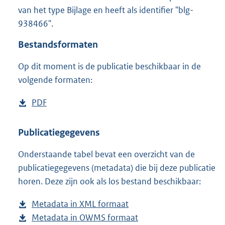
5
van het type Bijlage en heeft als identifier "blg-
8
938466".
8
K
Bestandsformaten
b
Op dit moment is de publicatie beschikbaar in de
volgende formaten:
D
PDF
b
o
e
w
s
Publicatiegegevens
n
t
Onderstaande tabel bevat een overzicht van de
l
a
publicatiegegevens (metadata) die bij deze publicatie
o
n
horen. Deze zijn ook als los bestand beschikbaar:
a
d
d
s
Metadata in XML formaat
b
p
g
Metadata in OWMS formaat
e
b
u
r