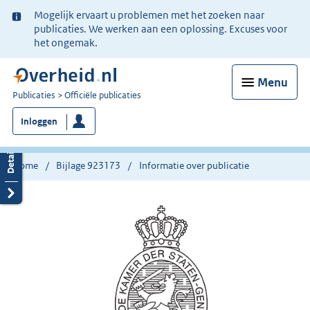
Ter
Mogelijk ervaart u problemen met het zoeken naar
informatie:
publicaties. We werken aan een oplossing. Excuses voor
het ongemak.
Menu
U
Publicaties
Officiële publicaties
bent
Inloggen
nu
hier:
Home
Bijlage 923173
Informatie over publicatie