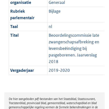
t
organisatie
Generaal
b
Rubriek
Bijlage
parlementair
Taal
nl
Titel
Beoordelingscommissie late
zwangerschapsafbreking en
levensbeëindiging bij
pasgeborenen. Jaarverslag
2018
Vergaderjaar
2019-2020
Disclaimer
De hier aangeboden pdf-bestanden van het Staatsblad, Staatscourant,
Tractatenblad, provinciaal blad, gemeenteblad, waterschapsblad en blad
gemeenschappelijke regeling vormen de formele bekendmakingen in de