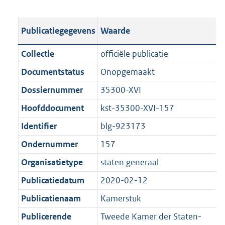
s
e
b
o
t
s
l
o
Publicatiegegevens
Waarde
a
t
i
t
n
a
c
t
Collectie
officiële publicatie
d
n
a
e
Documentstatus
Onopgemaakt
s
d
t
:
g
s
Dossiernummer
35300-XVI
i
6
r
g
e
4
Hoofddocument
kst-35300-XVI-157
o
r
i
8
Identifier
blg-923173
o
o
n
K
t
o
Ondernummer
157
f
b
t
t
o
Organisatietype
staten generaal
e
t
r
Publicatiedatum
2020-02-12
:
e
m
1
:
Publicatienaam
Kamerstuk
a
K
1
a
Publicerende
Tweede Kamer der Staten-
b
K