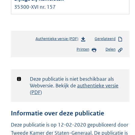
35300-XVI nr. 157
Authentieke versie (PDF)
b
Gerelateerd
e
Printen
Delen
s
t
a
n
d
Notificatie:
Deze publicatie is niet beschikbaar als
s
Webversie. Bekijk de
authentieke versie
g
(PDF)
r
o
o
Informatie over deze publicatie
t
t
Deze publicatie is op 12-02-2020 gepubliceerd door
e
Tweede Kamer der Staten-Generaal. De publicatie is
: