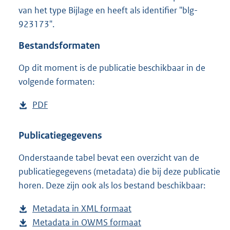
6
van het type Bijlage en heeft als identifier "blg-
4
923173".
8
K
Bestandsformaten
b
Op dit moment is de publicatie beschikbaar in de
volgende formaten:
D
PDF
b
o
e
w
s
Publicatiegegevens
n
t
Onderstaande tabel bevat een overzicht van de
l
a
publicatiegegevens (metadata) die bij deze publicatie
o
n
horen. Deze zijn ook als los bestand beschikbaar:
a
d
d
s
Metadata in XML formaat
b
p
g
Metadata in OWMS formaat
e
b
u
r