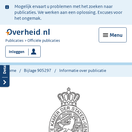
Ter
Mogelijk ervaart u problemen met het zoeken naar
informatie:
publicaties. We werken aan een oplossing. Excuses voor
het ongemak.
Menu
U
Publicaties
Officiële publicaties
bent
Inloggen
nu
hier:
Home
Bijlage 905297
Informatie over publicatie