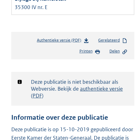
35300 IV nr. E
Authentieke versie (PDF)
b
Gerelateerd
e
Printen
Delen
s
t
a
n
d
Notificatie:
Deze publicatie is niet beschikbaar als
s
Webversie. Bekijk de
authentieke versie
g
(PDF)
r
o
o
Informatie over deze publicatie
t
t
Deze publicatie is op 15-10-2019 gepubliceerd door
e
Eerste Kamer der Staten-Generaal. De publicatie is
: