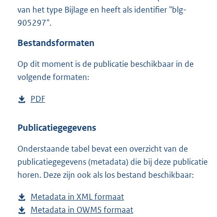
2
van het type Bijlage en heeft als identifier "blg-
M
905297".
b
Bestandsformaten
Op dit moment is de publicatie beschikbaar in de
volgende formaten:
D
PDF
b
o
e
w
s
Publicatiegegevens
n
t
Onderstaande tabel bevat een overzicht van de
l
a
publicatiegegevens (metadata) die bij deze publicatie
o
n
horen. Deze zijn ook als los bestand beschikbaar:
a
d
d
s
Metadata in XML formaat
b
p
g
Metadata in OWMS formaat
e
b
u
r