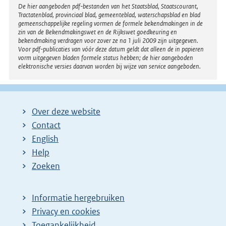
Disclaimer
De hier aangeboden pdf-bestanden van het Staatsblad, Staatscourant,
Tractatenblad, provinciaal blad, gemeenteblad, waterschapsblad en blad
gemeenschappelijke regeling vormen de formele bekendmakingen in de
zin van de Bekendmakingswet en de Rijkswet goedkeuring en
bekendmaking verdragen voor zover ze na 1 juli 2009 zijn uitgegeven.
Voor pdf-publicaties van vóór deze datum geldt dat alleen de in papieren
vorm uitgegeven bladen formele status hebben; de hier aangeboden
elektronische versies daarvan worden bij wijze van service aangeboden.
Over deze website
Contact
English
Help
Zoeken
Informatie hergebruiken
Privacy en cookies
Toegankelijkheid