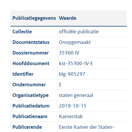
s
e
b
o
t
s
l
o
Publicatiegegevens
Waarde
a
t
i
t
n
a
c
t
Collectie
officiële publicatie
d
n
a
e
Documentstatus
Onopgemaakt
s
d
t
:
g
s
Dossiernummer
35300 IV
i
2
r
g
e
M
Hoofddocument
kst-35300-IV-E
o
r
i
b
Identifier
blg-905297
o
o
n
t
o
Ondernummer
E
f
t
t
o
Organisatietype
staten generaal
e
t
r
Publicatiedatum
2019-10-15
:
e
m
1
:
Publicatienaam
Kamerstuk
a
K
1
a
Publicerende
Eerste Kamer der Staten-
b
K