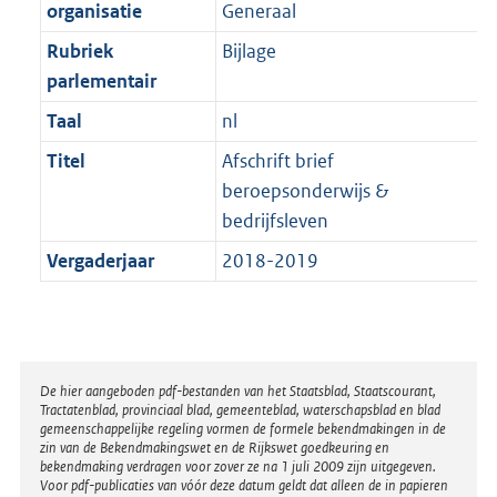
t
organisatie
Generaal
b
Rubriek
Bijlage
parlementair
Taal
nl
Titel
Afschrift brief
beroepsonderwijs &
bedrijfsleven
Vergaderjaar
2018-2019
Disclaimer
De hier aangeboden pdf-bestanden van het Staatsblad, Staatscourant,
Tractatenblad, provinciaal blad, gemeenteblad, waterschapsblad en blad
gemeenschappelijke regeling vormen de formele bekendmakingen in de
zin van de Bekendmakingswet en de Rijkswet goedkeuring en
bekendmaking verdragen voor zover ze na 1 juli 2009 zijn uitgegeven.
Voor pdf-publicaties van vóór deze datum geldt dat alleen de in papieren