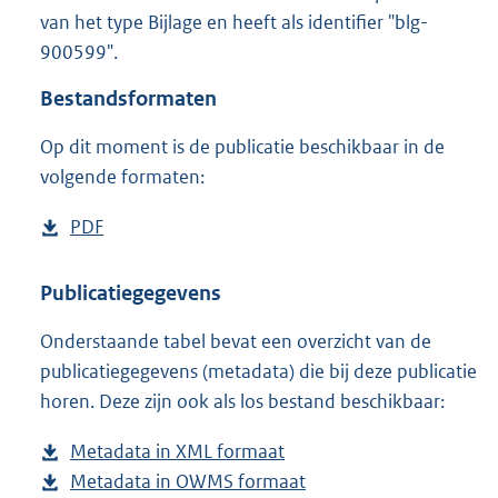
3
van het type Bijlage en heeft als identifier "blg-
,
900599".
3
M
Bestandsformaten
b
Op dit moment is de publicatie beschikbaar in de
volgende formaten:
D
PDF
b
o
e
w
s
Publicatiegegevens
n
t
Onderstaande tabel bevat een overzicht van de
l
a
publicatiegegevens (metadata) die bij deze publicatie
o
n
horen. Deze zijn ook als los bestand beschikbaar:
a
d
d
s
Metadata in XML formaat
b
p
g
Metadata in OWMS formaat
e
b
u
r