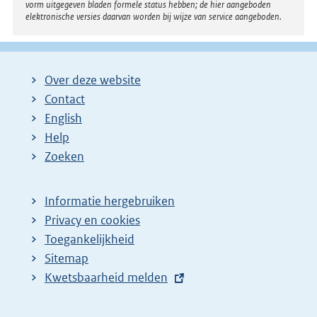
vorm uitgegeven bladen formele status hebben; de hier aangeboden
elektronische versies daarvan worden bij wijze van service aangeboden.
Over deze website
Contact
English
Help
Zoeken
Informatie hergebruiken
Privacy en cookies
Toegankelijkheid
Sitemap
E
Kwetsbaarheid melden
x
t