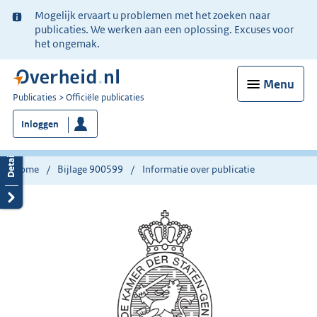
Ter
Mogelijk ervaart u problemen met het zoeken naar
informatie:
publicaties. We werken aan een oplossing. Excuses voor
het ongemak.
Menu
U
Publicaties
Officiële publicaties
bent
Inloggen
nu
hier:
Home
Bijlage 900599
Informatie over publicatie