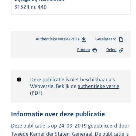
31524 nr. 440
Authentieke versie (PDF)
b
Gerelateerd
e
Printen
Delen
s
t
a
n
d
Notificatie:
Deze publicatie is niet beschikbaar als
s
Webversie. Bekijk de
authentieke versie
g
(PDF)
r
o
o
Informatie over deze publicatie
t
t
Deze publicatie is op 24-09-2019 gepubliceerd door
e
Tweede Kamer der Staten-Generaal. De publicatie is
: