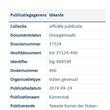
s
e
b
o
t
s
l
o
Publicatiegegevens
Waarde
a
t
i
t
n
a
c
t
Collectie
officiële publicatie
d
n
a
e
Documentstatus
Onopgemaakt
s
d
t
:
g
s
Dossiernummer
31524
i
3
r
g
e
,
Hoofddocument
kst-31524-440
o
r
i
3
Identifier
blg-900599
o
o
n
M
t
o
Ondernummer
440
f
b
t
t
o
Organisatietype
staten generaal
e
t
r
Publicatiedatum
2019-09-24
:
e
m
1
:
Publicatienaam
Kamerstuk
a
K
1
a
Publicerende
Tweede Kamer der Staten-
b
K