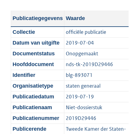
s
e
b
o
t
s
l
o
Publicatiegegevens
Waarde
a
t
i
t
n
a
c
t
officiële publicatie
Collectie
d
n
a
e
2019-07-04
Datum van uitgifte
s
d
t
:
g
s
Onopgemaakt
Documentstatus
i
3
r
g
e
,
nds-tk-2019D29446
Hoofddocument
o
r
i
5
blg-893071
Identifier
o
o
n
M
t
o
staten generaal
Organisatietype
f
b
t
t
o
2019-07-19
Publicatiedatum
e
t
r
Niet-dossierstuk
Publicatienaam
:
e
m
1
:
2019D29446
Publicatienummer
a
K
1
a
Tweede Kamer der Staten-
Publicerende
b
K