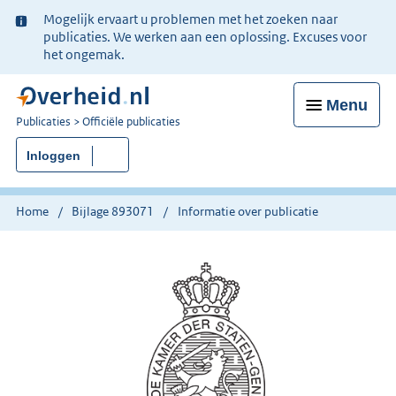
Ter
Mogelijk ervaart u problemen met het zoeken naar
informatie:
publicaties. We werken aan een oplossing. Excuses voor
het ongemak.
Menu
U
Publicaties
Officiële publicaties
bent
Inloggen
nu
hier:
Home
Bijlage 893071
Informatie over publicatie