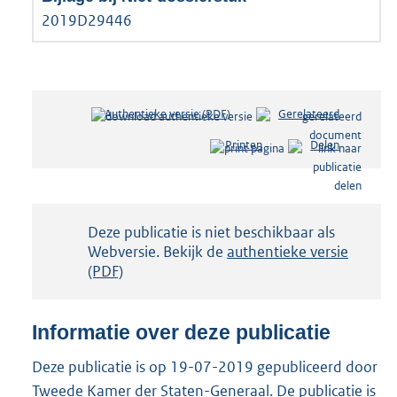
2019D29446
Authentieke versie (PDF)
b
Gerelateerd
e
Printen
Delen
s
t
a
n
d
Notificatie:
Deze publicatie is niet beschikbaar als
s
Webversie. Bekijk de
authentieke versie
g
(PDF)
r
o
o
Informatie over deze publicatie
t
t
Deze publicatie is op 19-07-2019 gepubliceerd door
e
Tweede Kamer der Staten-Generaal. De publicatie is
: