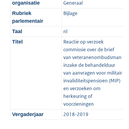
t
Generaal
organisatie
b
Bijlage
Rubriek
parlementair
nl
Taal
Reactie op verzoek
Titel
commissie over de brief
van veteranenombudsman
inzake de behandelduur
van aanvragen voor militair
invaliditeitspensioen (MIP)
en verzoeken om
herkeuring of
voorzieningen
2018-2019
Vergaderjaar