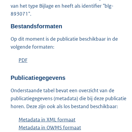
3
van het type Bijlage en heeft als identifier "blg-
,
893071".
5
M
Bestandsformaten
b
Op dit moment is de publicatie beschikbaar in de
volgende formaten:
D
PDF
b
o
e
w
s
Publicatiegegevens
n
t
Onderstaande tabel bevat een overzicht van de
l
a
publicatiegegevens (metadata) die bij deze publicatie
o
n
horen. Deze zijn ook als los bestand beschikbaar:
a
d
d
s
Metadata in XML formaat
b
p
g
Metadata in OWMS formaat
e
b
u
r