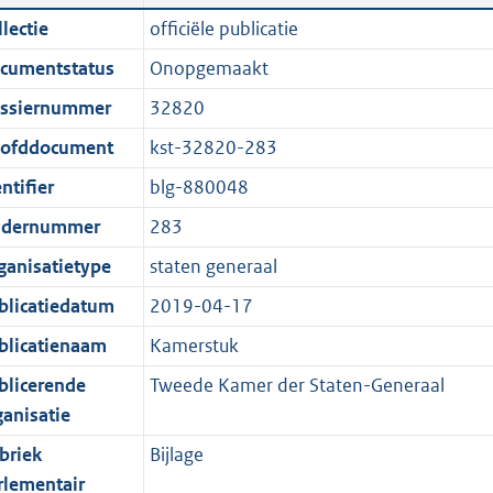
n
a
i
t
lectie
officiële publicatie
d
n
c
t
cumentstatus
Onopgemaakt
s
d
a
e
g
s
t
:
ssiernummer
32820
r
g
i
9
ofddocument
kst-32820-283
o
r
e
1
ntifier
blg-880048
o
o
i
K
t
o
n
b
dernummer
283
t
t
f
ganisatietype
staten generaal
e
t
o
blicatiedatum
2019-04-17
:
e
r
1
:
m
blicatienaam
Kamerstuk
K
1
a
blicerende
Tweede Kamer der Staten-Generaal
b
K
a
ganisatie
b
t
briek
Bijlage
rlementair