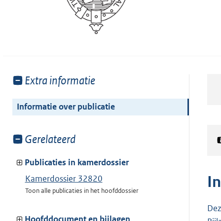
Toon
Extra informatie
meer
van:
Informatie over publicatie
Toon
Gerelateerd
meer
van:
Publicaties in kamerdossier
I
Kamerdossier 32820
Toon alle publicaties in het hoofddossier
Dez
Hoofddocument en bijlagen