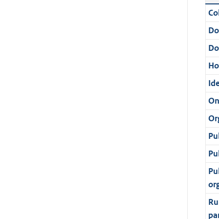
Col
Do
Do
Ho
Ide
On
Or
Pu
Pu
Pu
or
Ru
pa