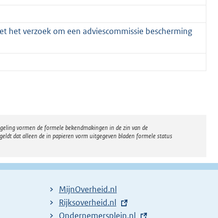
 met het verzoek om een adviescommissie bescherming
regeling vormen de formele bekendmakingen in de zin van de
eldt dat alleen de in papieren vorm uitgegeven bladen formele status
MijnOverheid.nl
E
Rijksoverheid.nl
x
E
Ondernemersplein.nl