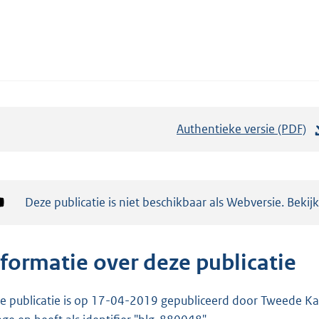
Authentieke versie (PDF)
b
e
s
t
Notificatie:
Deze publicatie is niet beschikbaar als Webversie. Bekij
a
n
d
nformatie over deze publicatie
s
g
e publicatie is op 17-04-2019 gepubliceerd door Tweede Kam
r