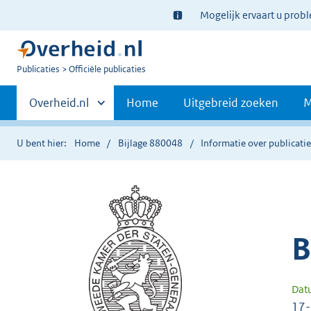
Ter
Mogelijk ervaart u prob
informatie:
U
Publicaties
Officiële publicaties
bent
Primaire
nu
Andere
Overheid.nl
Home
Uitgebreid zoeken
M
hier:
sites
navigatie
binnen
U bent hier:
Home
Bijlage 880048
Informatie over publicati
B
Dat
17-