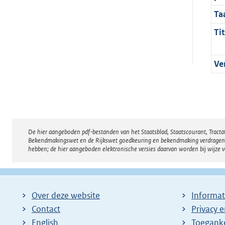
Ta
Tit
Ve
De hier aangeboden pdf-bestanden van het Staatsblad, Staatscourant, Tract
Disclaimer
Bekendmakingswet en de Rijkswet goedkeuring en bekendmaking verdragen voor
hebben; de hier aangeboden elektronische versies daarvan worden bij wijze 
Over deze website
Informat
Contact
Privacy 
English
Toeganke