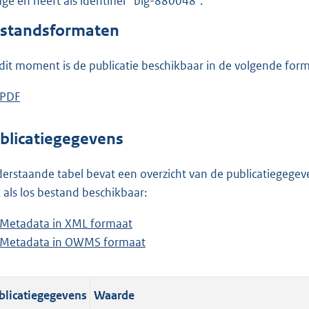
lage en heeft als identifier "blg-880048".
o
o
standsformaten
t
t
dit moment is de publicatie beschikbaar in de volgende for
e
:
D
PDF
b
9
o
e
1
w
s
blicatiegegevens
K
n
t
b
l
a
erstaande tabel bevat een overzicht van de publicatiegegeven
o
n
 als los bestand beschikbaar:
a
d
Metadata in XML formaat
b
d
s
Metadata in OWMS formaat
e
b
p
g
s
e
u
r
t
s
b
o
blicatiegegevens
Waarde
a
t
l
o