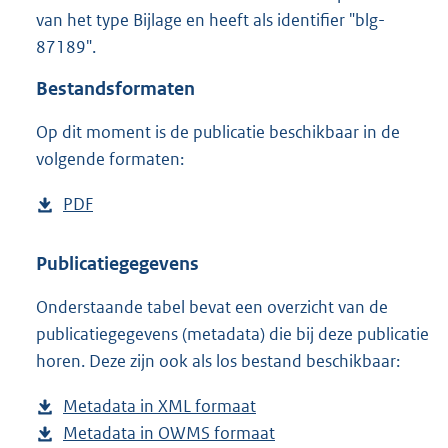
2
van het type Bijlage en heeft als identifier "blg-
5
87189".
K
b
Bestandsformaten
Op dit moment is de publicatie beschikbaar in de
volgende formaten:
D
PDF
b
o
e
w
s
Publicatiegegevens
n
t
Onderstaande tabel bevat een overzicht van de
l
a
publicatiegegevens (metadata) die bij deze publicatie
o
n
horen. Deze zijn ook als los bestand beschikbaar:
a
d
d
s
Metadata in XML formaat
b
p
g
Metadata in OWMS formaat
e
b
u
r