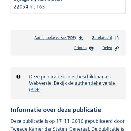
22054 nr. 163
Authentieke versie (PDF)
b
Gerelateerd
e
Printen
Delen
s
t
a
n
d
Notificatie:
Deze publicatie is niet beschikbaar als
s
Webversie. Bekijk de
authentieke versie
g
(PDF)
r
o
o
Informatie over deze publicatie
t
t
Deze publicatie is op 17-11-2010 gepubliceerd door
e
Tweede Kamer der Staten-Generaal. De publicatie is
: