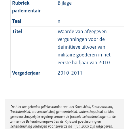
t
Rubriek
Bijlage
b
parlementair
Taal
nl
Titel
Waarde van afgegeven
vergunningen voor de
definitieve uitvoer van
militaire goederen in het
eerste halfjaar van 2010
Vergaderjaar
2010-2011
Disclaimer
De hier aangeboden pdf-bestanden van het Staatsblad, Staatscourant,
Tractatenblad, provinciaal blad, gemeenteblad, waterschapsblad en blad
gemeenschappelijke regeling vormen de formele bekendmakingen in de
zin van de Bekendmakingswet en de Rijkswet goedkeuring en
bekendmaking verdragen voor zover ze na 1 juli 2009 zijn uitgegeven.