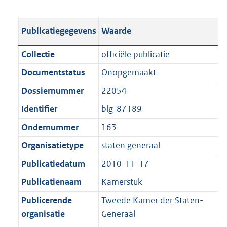
s
e
b
o
t
s
l
o
Publicatiegegevens
Waarde
a
t
i
t
n
a
c
t
Collectie
officiële publicatie
d
n
a
e
Documentstatus
Onopgemaakt
s
d
t
:
g
s
Dossiernummer
22054
i
2
r
g
e
5
Identifier
blg-87189
o
r
i
K
Ondernummer
163
o
o
n
b
t
o
Organisatietype
staten generaal
f
t
t
o
Publicatiedatum
2010-11-17
e
t
r
Publicatienaam
Kamerstuk
:
e
m
1
:
Publicerende
Tweede Kamer der Staten-
a
K
1
organisatie
Generaal
a
b
K