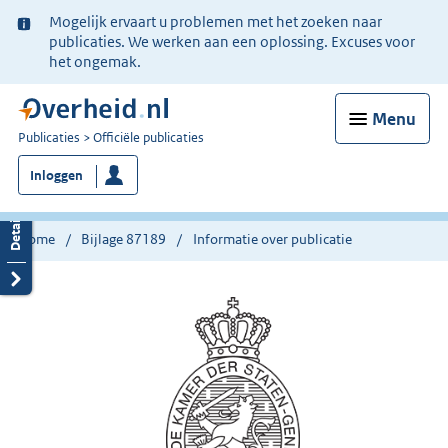
Ter
Mogelijk ervaart u problemen met het zoeken naar
informatie:
publicaties. We werken aan een oplossing. Excuses voor
het ongemak.
Menu
U
Publicaties
Officiële publicaties
bent
Inloggen
nu
hier:
Home
Bijlage 87189
Informatie over publicatie