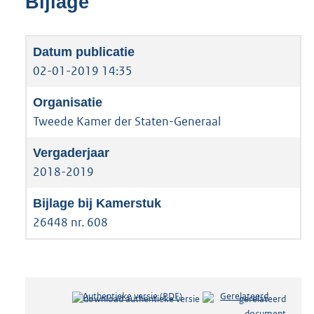
Bijlage
02-01-2019 14:35
Tweede Kamer der Staten-Generaal
2018-2019
26448 nr. 608
Authentieke versie (PDF)
b
Gerelateerd
e