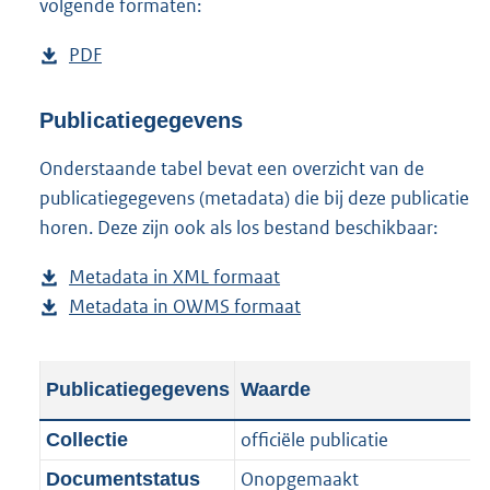
volgende formaten:
D
PDF
b
o
e
w
s
Publicatiegegevens
n
t
Onderstaande tabel bevat een overzicht van de
l
a
publicatiegegevens (metadata) die bij deze publicatie
o
n
horen. Deze zijn ook als los bestand beschikbaar:
a
d
d
s
Metadata in XML formaat
b
p
g
Metadata in OWMS formaat
e
b
u
r
s
e
b
o
t
s
l
o
Publicatiegegevens
Waarde
a
t
i
t
n
a
c
t
officiële publicatie
Collectie
d
n
a
e
Onopgemaakt
Documentstatus
s
d