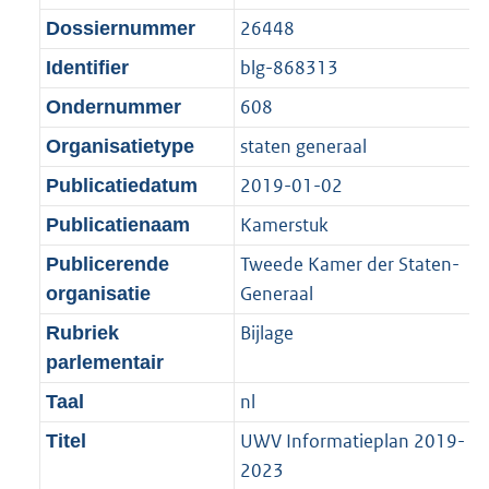
t
:
g
s
26448
Dossiernummer
i
2
r
g
e
,
blg-868313
Identifier
o
r
i
5
608
Ondernummer
o
o
n
M
t
o
staten generaal
Organisatietype
f
b
t
t
o
2019-01-02
Publicatiedatum
e
t
r
Kamerstuk
Publicatienaam
:
e
m
1
:
Tweede Kamer der Staten-
Publicerende
a
K
1
Generaal
organisatie
a
b
K
t
Bijlage
Rubriek
b
parlementair
nl
Taal
UWV Informatieplan 2019-
Titel
2023