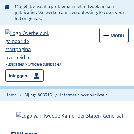
Ter
Mogelijk ervaart u problemen met het zoeken naar
informatie:
publicaties. We werken aan een oplossing. Excuses voor
het ongemak.
Menu
U
Publicaties
Officiële publicaties
bent
Inloggen
nu
hier:
Home
Bijlage 868313
Informatie over publicatie