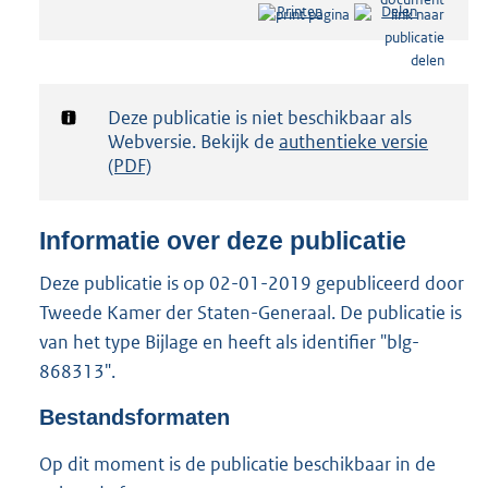
Printen
Delen
s
t
a
n
d
Notificatie:
Deze publicatie is niet beschikbaar als
s
Webversie. Bekijk de
authentieke versie
g
(PDF)
r
o
o
Informatie over deze publicatie
t
t
Deze publicatie is op 02-01-2019 gepubliceerd door
e
Tweede Kamer der Staten-Generaal. De publicatie is
:
2
van het type Bijlage en heeft als identifier "blg-
,
868313".
5
M
Bestandsformaten
b
Op dit moment is de publicatie beschikbaar in de