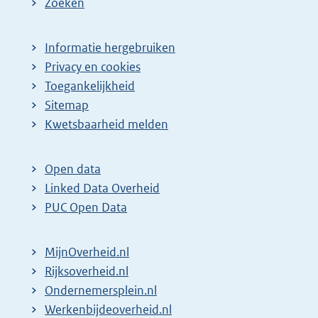
Zoeken
Informatie hergebruiken
Privacy en cookies
Toegankelijkheid
Sitemap
E
Kwetsbaarheid melden
x
t
Open data
e
Linked Data Overheid
r
PUC Open Data
n
e
MijnOverheid.nl
l
E
Rijksoverheid.nl
i
x
E
Ondernemersplein.nl
n
t
x
E
Werkenbijdeoverheid.nl
k