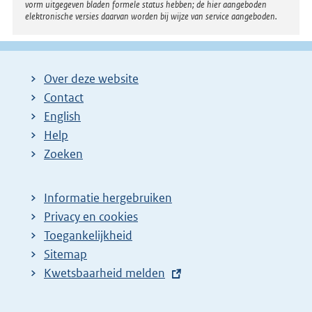
vorm uitgegeven bladen formele status hebben; de hier aangeboden
elektronische versies daarvan worden bij wijze van service aangeboden.
Over deze website
Contact
English
Help
Zoeken
Informatie hergebruiken
Privacy en cookies
Toegankelijkheid
Sitemap
E
Kwetsbaarheid melden
x
t