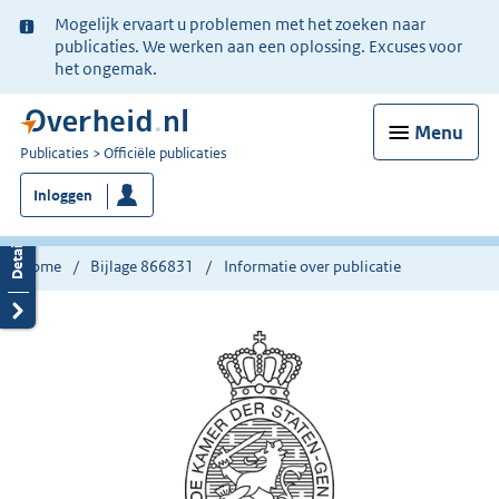
Ter
Mogelijk ervaart u problemen met het zoeken naar
informatie:
publicaties. We werken aan een oplossing. Excuses voor
het ongemak.
Menu
U
Publicaties
Officiële publicaties
bent
Inloggen
nu
hier:
Home
Bijlage 866831
Informatie over publicatie