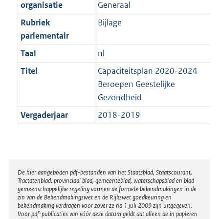
t
organisatie
Generaal
b
Rubriek
Bijlage
parlementair
Taal
nl
Titel
Capaciteitsplan 2020-2024
Beroepen Geestelijke
Gezondheid
Vergaderjaar
2018-2019
Disclaimer
De hier aangeboden pdf-bestanden van het Staatsblad, Staatscourant,
Tractatenblad, provinciaal blad, gemeenteblad, waterschapsblad en blad
gemeenschappelijke regeling vormen de formele bekendmakingen in de
zin van de Bekendmakingswet en de Rijkswet goedkeuring en
bekendmaking verdragen voor zover ze na 1 juli 2009 zijn uitgegeven.
Voor pdf-publicaties van vóór deze datum geldt dat alleen de in papieren