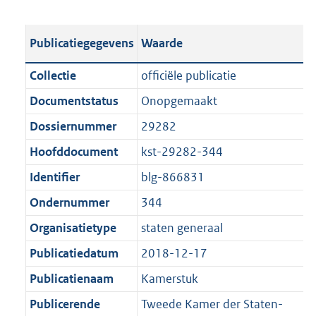
s
e
b
o
t
s
l
o
Publicatiegegevens
Waarde
a
t
i
t
n
a
c
t
Collectie
officiële publicatie
d
n
a
e
Documentstatus
Onopgemaakt
s
d
t
:
g
s
Dossiernummer
29282
i
4
r
g
e
,
Hoofddocument
kst-29282-344
o
r
i
1
Identifier
blg-866831
o
o
n
M
t
o
Ondernummer
344
f
b
t
t
o
Organisatietype
staten generaal
e
t
r
Publicatiedatum
2018-12-17
:
e
m
1
:
Publicatienaam
Kamerstuk
a
K
1
a
Publicerende
Tweede Kamer der Staten-
b
K