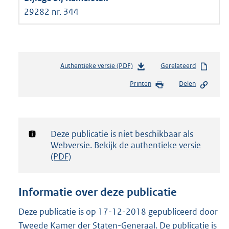
29282 nr. 344
Authentieke versie (PDF)
b
Gerelateerd
e
Printen
Delen
s
t
a
n
d
Notificatie:
Deze publicatie is niet beschikbaar als
s
Webversie. Bekijk de
authentieke versie
g
(PDF)
r
o
o
Informatie over deze publicatie
t
t
Deze publicatie is op 17-12-2018 gepubliceerd door
e
Tweede Kamer der Staten-Generaal. De publicatie is
: