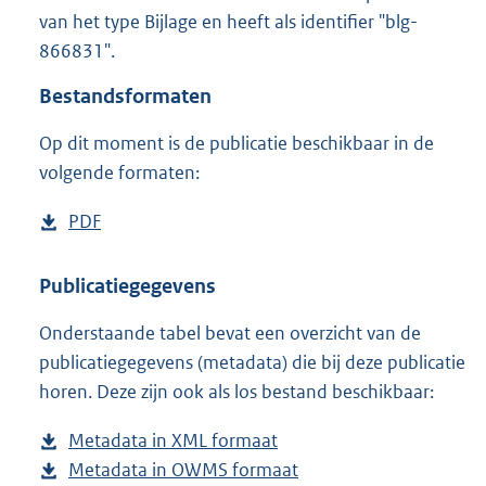
4
van het type Bijlage en heeft als identifier "blg-
,
866831".
1
M
Bestandsformaten
b
Op dit moment is de publicatie beschikbaar in de
volgende formaten:
D
PDF
b
o
e
w
s
Publicatiegegevens
n
t
Onderstaande tabel bevat een overzicht van de
l
a
publicatiegegevens (metadata) die bij deze publicatie
o
n
horen. Deze zijn ook als los bestand beschikbaar:
a
d
d
s
Metadata in XML formaat
b
p
g
Metadata in OWMS formaat
e
b
u
r