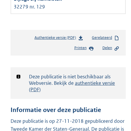
32279 nr. 129
Authentieke versie (PDF)
b
Gerelateerd
e
Printen
Delen
s
t
a
n
d
Notificatie:
Deze publicatie is niet beschikbaar als
s
Webversie. Bekijk de
authentieke versie
g
(PDF)
r
o
o
Informatie over deze publicatie
t
t
Deze publicatie is op 27-11-2018 gepubliceerd door
e
Tweede Kamer der Staten-Generaal. De publicatie is
: