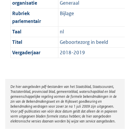
t
organisatie
Generaal
b
Rubriek
Bijlage
parlementair
Taal
nl
Titel
Geboortezorg in beeld
Vergaderjaar
2018-2019
Disclaimer
De hier aangeboden pdf-bestanden van het Staatsblad, Staatscourant,
Tractatenblad, provinciaal blad, gemeenteblad, waterschapsblad en blad
gemeenschappelijke regeling vormen de formele bekendmakingen in de
zin van de Bekendmakingswet en de Rijkswet goedkeuring en
bekendmaking verdragen voor zover ze na 1 juli 2009 zijn uitgegeven.
Voor pdf-publicaties van vóór deze datum geldt dat alleen de in papieren
vorm uitgegeven bladen formele status hebben; de hier aangeboden
elektronische versies daarvan worden bij wijze van service aangeboden.