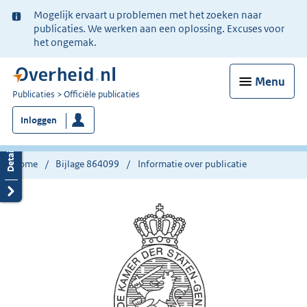
Ter
Mogelijk ervaart u problemen met het zoeken naar
informatie:
publicaties. We werken aan een oplossing. Excuses voor
het ongemak.
Menu
U
Publicaties
Officiële publicaties
bent
Inloggen
nu
hier:
Home
Bijlage 864099
Informatie over publicatie