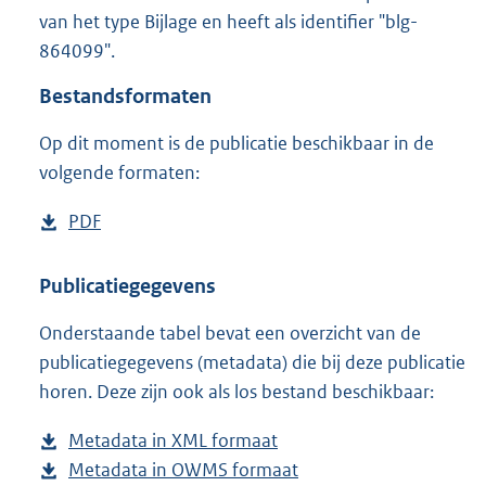
3
van het type Bijlage en heeft als identifier "blg-
,
864099".
5
M
Bestandsformaten
b
Op dit moment is de publicatie beschikbaar in de
volgende formaten:
D
PDF
b
o
e
w
s
Publicatiegegevens
n
t
Onderstaande tabel bevat een overzicht van de
l
a
publicatiegegevens (metadata) die bij deze publicatie
o
n
horen. Deze zijn ook als los bestand beschikbaar:
a
d
d
s
Metadata in XML formaat
b
p
g
Metadata in OWMS formaat
e
b
u
r