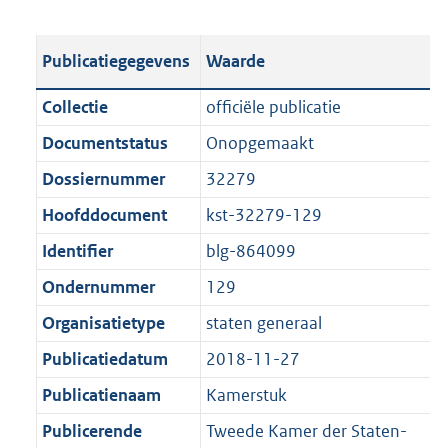
s
e
b
o
t
s
l
o
Publicatiegegevens
Waarde
a
t
i
t
n
a
c
t
Collectie
officiële publicatie
d
n
a
e
Documentstatus
Onopgemaakt
s
d
t
:
g
s
Dossiernummer
32279
i
3
r
g
e
,
Hoofddocument
kst-32279-129
o
r
i
5
Identifier
blg-864099
o
o
n
M
t
o
Ondernummer
129
f
b
t
t
o
Organisatietype
staten generaal
e
t
r
Publicatiedatum
2018-11-27
:
e
m
1
:
Publicatienaam
Kamerstuk
a
K
1
a
Publicerende
Tweede Kamer der Staten-
b
K