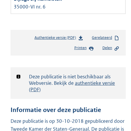
35000-VI nr. 6
Authentieke versie (PDF)
b
Gerelateerd
e
Printen
Delen
s
t
a
n
d
Notificatie:
Deze publicatie is niet beschikbaar als
s
Webversie. Bekijk de
authentieke versie
g
(PDF)
r
o
o
Informatie over deze publicatie
t
t
Deze publicatie is op 30-10-2018 gepubliceerd door
e
Tweede Kamer der Staten-Generaal. De publicatie is
: