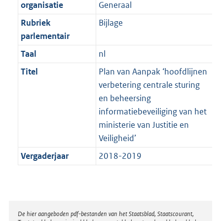
t
organisatie
Generaal
b
Rubriek
Bijlage
parlementair
Taal
nl
Titel
Plan van Aanpak ‘hoofdlijnen
verbetering centrale sturing
en beheersing
informatiebeveiliging van het
ministerie van Justitie en
Veiligheid’
Vergaderjaar
2018-2019
Disclaimer
De hier aangeboden pdf-bestanden van het Staatsblad, Staatscourant,