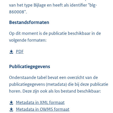
4
van het type Bijlage en heeft als identifier "blg-
8
860008".
5
K
Bestandsformaten
b
Op dit moment is de publicatie beschikbaar in de
volgende formaten:
D
PDF
b
o
e
w
s
Publicatiegegevens
n
t
Onderstaande tabel bevat een overzicht van de
l
a
publicatiegegevens (metadata) die bij deze publicatie
o
n
horen. Deze zijn ook als los bestand beschikbaar:
a
d
d
s
Metadata in XML formaat
b
p
g
Metadata in OWMS formaat
e
b
u
r