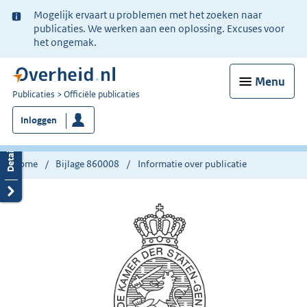
Ter
Mogelijk ervaart u problemen met het zoeken naar
informatie:
publicaties. We werken aan een oplossing. Excuses voor
het ongemak.
Menu
U
Publicaties
Officiële publicaties
bent
Inloggen
nu
hier:
Home
Bijlage 860008
Informatie over publicatie