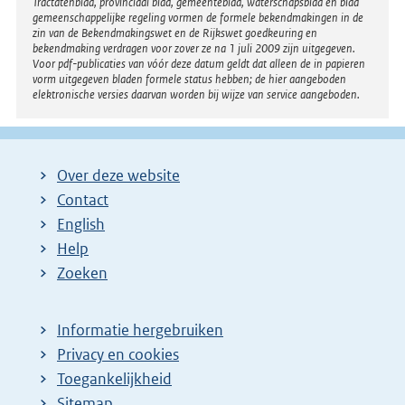
Tractatenblad, provinciaal blad, gemeenteblad, waterschapsblad en blad
gemeenschappelijke regeling vormen de formele bekendmakingen in de
zin van de Bekendmakingswet en de Rijkswet goedkeuring en
bekendmaking verdragen voor zover ze na 1 juli 2009 zijn uitgegeven.
Voor pdf-publicaties van vóór deze datum geldt dat alleen de in papieren
vorm uitgegeven bladen formele status hebben; de hier aangeboden
elektronische versies daarvan worden bij wijze van service aangeboden.
Over deze website
Contact
English
Help
Zoeken
Informatie hergebruiken
Privacy en cookies
Toegankelijkheid
Sitemap