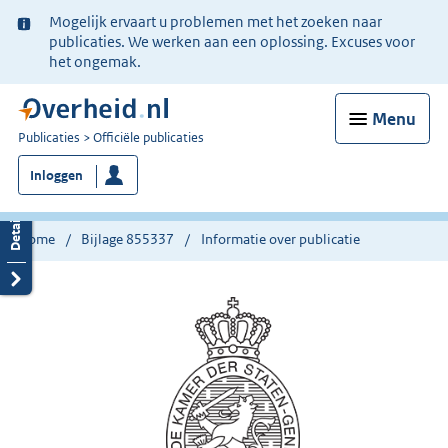
Ter
Mogelijk ervaart u problemen met het zoeken naar
informatie:
publicaties. We werken aan een oplossing. Excuses voor
het ongemak.
Menu
U
Publicaties
Officiële publicaties
bent
Inloggen
nu
hier:
Home
Bijlage 855337
Informatie over publicatie