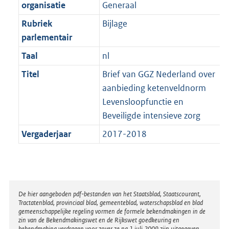
t
organisatie
Generaal
b
Rubriek
Bijlage
parlementair
Taal
nl
Titel
Brief van GGZ Nederland over
aanbieding ketenveldnorm
Levensloopfunctie en
Beveiligde intensieve zorg
Vergaderjaar
2017-2018
Disclaimer
De hier aangeboden pdf-bestanden van het Staatsblad, Staatscourant,
Tractatenblad, provinciaal blad, gemeenteblad, waterschapsblad en blad
gemeenschappelijke regeling vormen de formele bekendmakingen in de
zin van de Bekendmakingswet en de Rijkswet goedkeuring en
bekendmaking verdragen voor zover ze na 1 juli 2009 zijn uitgegeven.