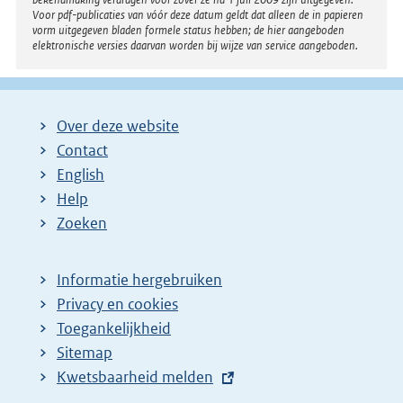
Voor pdf-publicaties van vóór deze datum geldt dat alleen de in papieren
vorm uitgegeven bladen formele status hebben; de hier aangeboden
elektronische versies daarvan worden bij wijze van service aangeboden.
Over deze website
Contact
English
Help
Zoeken
Informatie hergebruiken
Privacy en cookies
Toegankelijkheid
Sitemap
E
Kwetsbaarheid melden
x