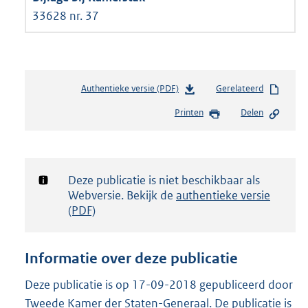
33628 nr. 37
Authentieke versie (PDF)
b
Gerelateerd
e
Printen
Delen
s
t
a
n
d
Notificatie:
Deze publicatie is niet beschikbaar als
s
Webversie. Bekijk de
authentieke versie
g
(PDF)
r
o
o
Informatie over deze publicatie
t
t
Deze publicatie is op 17-09-2018 gepubliceerd door
e
Tweede Kamer der Staten-Generaal. De publicatie is
: