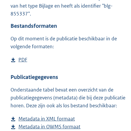
8
van het type Bijlage en heeft als identifier "blg-
1
855337".
K
b
Bestandsformaten
Op dit moment is de publicatie beschikbaar in de
volgende formaten:
D
PDF
b
o
e
w
s
Publicatiegegevens
n
t
Onderstaande tabel bevat een overzicht van de
l
a
publicatiegegevens (metadata) die bij deze publicatie
o
n
horen. Deze zijn ook als los bestand beschikbaar:
a
d
d
s
Metadata in XML formaat
b
p
g
Metadata in OWMS formaat
e
b
u
r