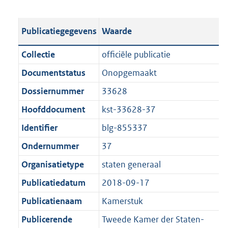
s
e
b
o
t
s
l
o
Publicatiegegevens
Waarde
a
t
i
t
n
a
c
t
Collectie
officiële publicatie
d
n
a
e
Documentstatus
Onopgemaakt
s
d
t
:
g
s
Dossiernummer
33628
i
8
r
g
e
1
Hoofddocument
kst-33628-37
o
r
i
K
Identifier
blg-855337
o
o
n
b
t
o
Ondernummer
37
f
t
t
o
Organisatietype
staten generaal
e
t
r
Publicatiedatum
2018-09-17
:
e
m
1
:
Publicatienaam
Kamerstuk
a
K
1
a
Publicerende
Tweede Kamer der Staten-
b
K