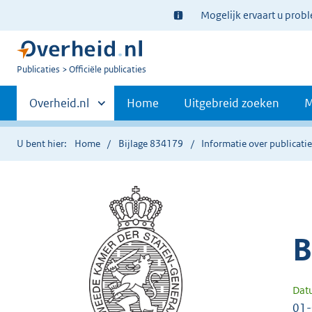
Ter
Mogelijk ervaart u prob
informatie:
U
Publicaties
Officiële publicaties
bent
Primaire
nu
Andere
Overheid.nl
Home
Uitgebreid zoeken
M
hier:
sites
navigatie
binnen
U bent hier:
Home
Bijlage 834179
Informatie over publicati
B
Dat
01-