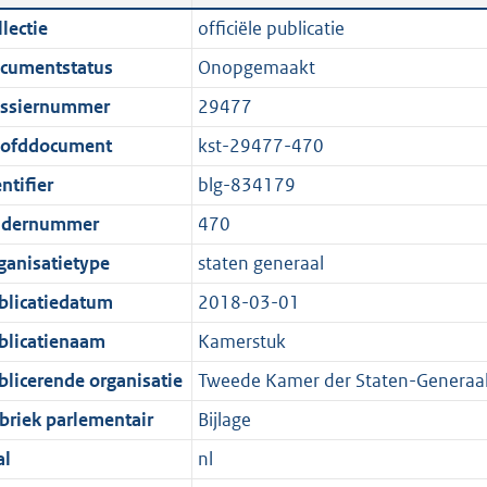
n
a
i
t
lectie
officiële publicatie
d
n
c
t
cumentstatus
Onopgemaakt
s
d
a
e
g
s
t
:
ssiernummer
29477
r
g
i
4
ofddocument
kst-29477-470
o
r
e
7
ntifier
blg-834179
o
o
i
0
t
o
n
K
dernummer
470
t
t
f
b
ganisatietype
staten generaal
e
t
o
blicatiedatum
2018-03-01
:
e
r
1
:
m
blicatienaam
Kamerstuk
K
1
a
blicerende organisatie
Tweede Kamer der Staten-Generaa
b
K
a
briek parlementair
Bijlage
b
t
al
nl