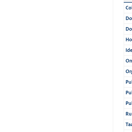
Col
Do
Do
Ho
Ide
On
Or
Pu
Pu
Pu
Ru
Ta