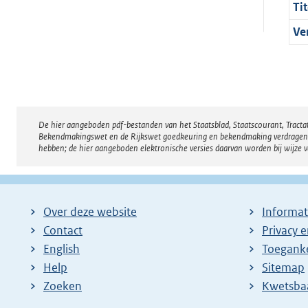
Tit
Ve
De hier aangeboden pdf-bestanden van het Staatsblad, Staatscourant, Tract
Disclaimer
Bekendmakingswet en de Rijkswet goedkeuring en bekendmaking verdragen voor
hebben; de hier aangeboden elektronische versies daarvan worden bij wijze 
Over deze website
Informat
Contact
Privacy 
English
Toeganke
Help
Sitemap
Zoeken
E
Kwetsba
x