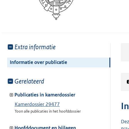
Toon
Extra informatie
meer
van:
Informatie over publicatie
Toon
Gerelateerd
meer
van:
Publicaties in kamerdossier
I
Kamerdossier 29477
Toon alle publicaties in het hoofddossier
Dez
Hoofddocument en bijlagen