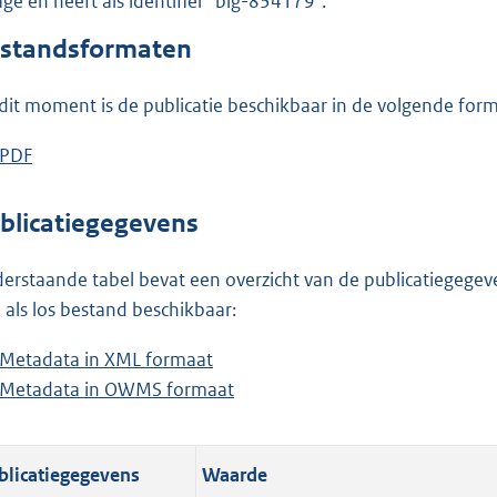
lage en heeft als identifier "blg-834179".
o
o
standsformaten
t
t
dit moment is de publicatie beschikbaar in de volgende for
e
:
D
PDF
b
4
o
e
7
w
s
blicatiegegevens
0
n
t
K
l
a
erstaande tabel bevat een overzicht van de publicatiegegeven
b
o
n
 als los bestand beschikbaar:
a
d
Metadata in XML formaat
b
d
s
Metadata in OWMS formaat
e
b
p
g
s
e
u
r
t
s
b
o
blicatiegegevens
Waarde
a
t
l
o