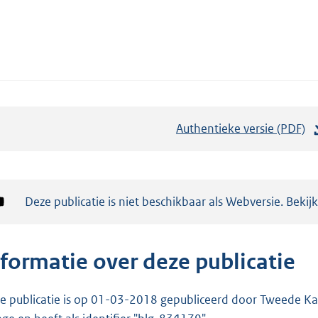
Authentieke versie (PDF)
b
e
s
t
Notificatie:
Deze publicatie is niet beschikbaar als Webversie. Bekij
a
n
d
nformatie over deze publicatie
s
g
e publicatie is op 01-03-2018 gepubliceerd door Tweede Kam
r