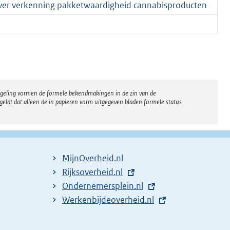
 over verkenning pakketwaardigheid cannabisproducten
regeling vormen de formele bekendmakingen in de zin van de
eldt dat alleen de in papieren vorm uitgegeven bladen formele status
MijnOverheid.nl
E
Rijksoverheid.nl
x
E
Ondernemersplein.nl
t
x
E
Werkenbijdeoverheid.nl
e
t
x
r
e
t