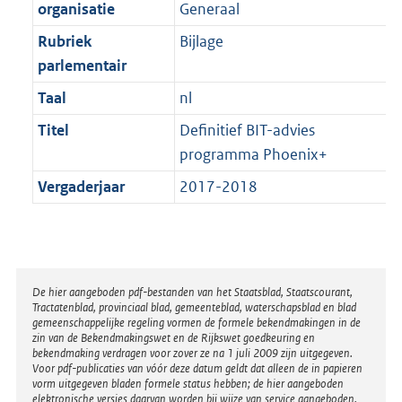
t
organisatie
Generaal
b
Rubriek
Bijlage
parlementair
Taal
nl
Titel
Definitief BIT-advies
programma Phoenix+
Vergaderjaar
2017-2018
Disclaimer
De hier aangeboden pdf-bestanden van het Staatsblad, Staatscourant,
Tractatenblad, provinciaal blad, gemeenteblad, waterschapsblad en blad
gemeenschappelijke regeling vormen de formele bekendmakingen in de
zin van de Bekendmakingswet en de Rijkswet goedkeuring en
bekendmaking verdragen voor zover ze na 1 juli 2009 zijn uitgegeven.
Voor pdf-publicaties van vóór deze datum geldt dat alleen de in papieren
vorm uitgegeven bladen formele status hebben; de hier aangeboden
elektronische versies daarvan worden bij wijze van service aangeboden.