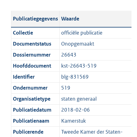
s
e
b
o
t
s
l
o
Publicatiegegevens
Waarde
a
t
i
t
n
a
c
t
Collectie
officiële publicatie
d
n
a
e
Documentstatus
Onopgemaakt
s
d
t
:
g
s
Dossiernummer
26643
i
1
r
g
e
,
Hoofddocument
kst-26643-519
o
r
i
5
Identifier
blg-831569
o
o
n
M
t
o
Ondernummer
519
f
b
t
t
o
Organisatietype
staten generaal
e
t
r
Publicatiedatum
2018-02-06
:
e
m
1
:
Publicatienaam
Kamerstuk
a
K
1
a
Publicerende
Tweede Kamer der Staten-
b
K