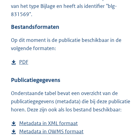
1
van het type Bijlage en heeft als identifier "blg-
,
831569".
5
M
Bestandsformaten
b
Op dit moment is de publicatie beschikbaar in de
volgende formaten:
D
PDF
b
o
e
w
s
Publicatiegegevens
n
t
Onderstaande tabel bevat een overzicht van de
l
a
publicatiegegevens (metadata) die bij deze publicatie
o
n
horen. Deze zijn ook als los bestand beschikbaar:
a
d
d
s
Metadata in XML formaat
b
p
g
Metadata in OWMS formaat
e
b
u
r