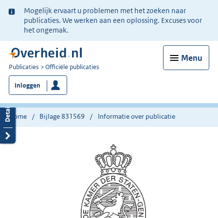
Ter
Mogelijk ervaart u problemen met het zoeken naar
informatie:
publicaties. We werken aan een oplossing. Excuses voor
het ongemak.
Menu
U
Publicaties
Officiële publicaties
bent
Inloggen
nu
hier:
Home
Bijlage 831569
Informatie over publicatie