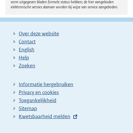
vorm uitgegeven bladen formele status hebben; de hier aangeboden
elektronische versies daarvan worden bij wijze van service aangeboden.
Over deze website
Contact
English
Help
Zoeken
Informatie hergebruiken
Privacy en cookies
Toegankelijkheid
Sitemap
E
Kwetsbaarheid melden
x
t