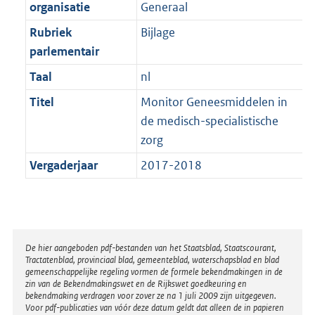
t
organisatie
Generaal
b
Rubriek
Bijlage
parlementair
Taal
nl
Titel
Monitor Geneesmiddelen in
de medisch-specialistische
zorg
Vergaderjaar
2017-2018
Disclaimer
De hier aangeboden pdf-bestanden van het Staatsblad, Staatscourant,
Tractatenblad, provinciaal blad, gemeenteblad, waterschapsblad en blad
gemeenschappelijke regeling vormen de formele bekendmakingen in de
zin van de Bekendmakingswet en de Rijkswet goedkeuring en
bekendmaking verdragen voor zover ze na 1 juli 2009 zijn uitgegeven.
Voor pdf-publicaties van vóór deze datum geldt dat alleen de in papieren