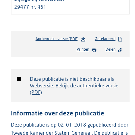
29477 nr. 461
Authentieke versie (PDF)
b
Gerelateerd
e
Printen
Delen
s
t
a
n
d
Notificatie:
Deze publicatie is niet beschikbaar als
s
Webversie. Bekijk de
authentieke versie
g
(PDF)
r
o
o
Informatie over deze publicatie
t
t
Deze publicatie is op 02-01-2018 gepubliceerd door
e
Tweede Kamer der Staten-Generaal. De publicatie is
: