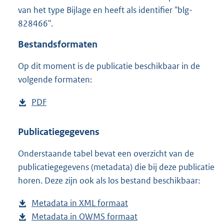
7
van het type Bijlage en heeft als identifier "blg-
6
828466".
0
K
Bestandsformaten
b
Op dit moment is de publicatie beschikbaar in de
volgende formaten:
D
PDF
b
o
e
w
s
Publicatiegegevens
n
t
Onderstaande tabel bevat een overzicht van de
l
a
publicatiegegevens (metadata) die bij deze publicatie
o
n
horen. Deze zijn ook als los bestand beschikbaar:
a
d
d
s
Metadata in XML formaat
b
p
g
Metadata in OWMS formaat
e
b
u
r