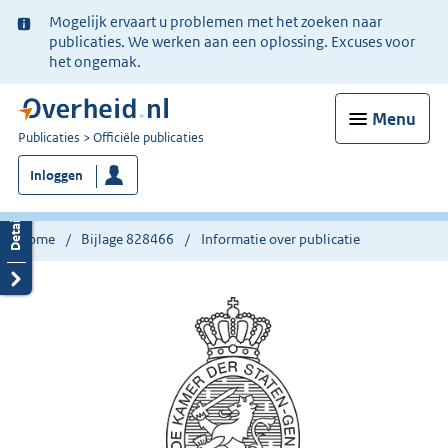
Ter
Mogelijk ervaart u problemen met het zoeken naar
informatie:
publicaties. We werken aan een oplossing. Excuses voor
het ongemak.
Menu
U
Publicaties
Officiële publicaties
bent
Inloggen
nu
hier:
Home
Bijlage 828466
Informatie over publicatie