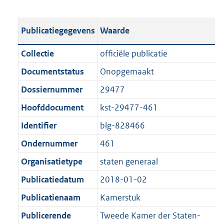
s
e
b
o
t
s
l
o
Publicatiegegevens
Waarde
a
t
i
t
n
a
c
t
Collectie
officiële publicatie
d
n
a
e
Documentstatus
Onopgemaakt
s
d
t
:
g
s
Dossiernummer
29477
i
7
r
g
e
6
Hoofddocument
kst-29477-461
o
r
i
0
Identifier
blg-828466
o
o
n
K
t
o
Ondernummer
461
f
b
t
t
o
Organisatietype
staten generaal
e
t
r
Publicatiedatum
2018-01-02
:
e
m
1
:
Publicatienaam
Kamerstuk
a
K
1
a
Publicerende
Tweede Kamer der Staten-
b
K