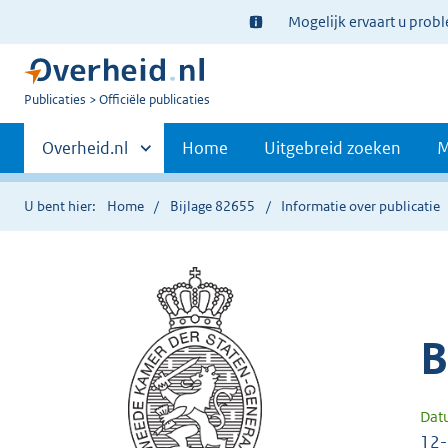
Ter
Mogelijk ervaart u prob
informatie:
U
Publicaties
Officiële publicaties
bent
Primaire
nu
Andere
Overheid.nl
Home
Uitgebreid zoeken
M
hier:
sites
navigatie
binnen
U bent hier:
Home
Bijlage 82655
Informatie over publicatie
B
Dat
12