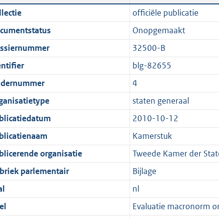
n
a
i
t
lectie
officiële publicatie
d
n
c
t
cumentstatus
Onopgemaakt
s
d
a
e
g
s
t
:
ssiernummer
32500-B
r
g
i
3
ntifier
blg-82655
o
r
e
,
dernummer
4
o
o
i
7
t
o
n
M
ganisatietype
staten generaal
t
t
f
b
blicatiedatum
2010-10-12
e
t
o
blicatienaam
Kamerstuk
:
e
r
1
:
m
blicerende organisatie
Tweede Kamer der Stat
K
1
a
briek parlementair
Bijlage
b
K
a
al
nl
b
t
el
Evaluatie macronorm on