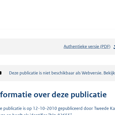
Authentieke versie (PDF)
b
e
s
t
Notificatie:
Deze publicatie is niet beschikbaar als Webversie. Bekij
a
n
d
nformatie over deze publicatie
s
g
e publicatie is op 12-10-2010 gepubliceerd door Tweede Kam
r