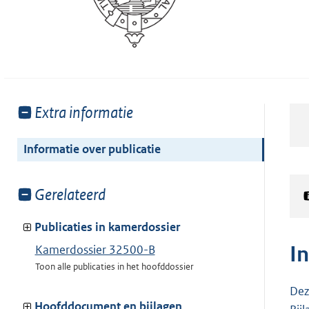
Toon
Extra informatie
meer
van:
Informatie over publicatie
Toon
Gerelateerd
meer
van:
Publicaties in kamerdossier
I
Kamerdossier 32500-B
Toon alle publicaties in het hoofddossier
Dez
Hoofddocument en bijlagen