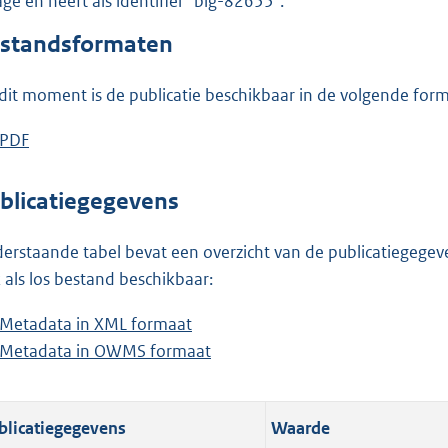
lage en heeft als identifier "blg-82655".
o
o
standsformaten
t
t
dit moment is de publicatie beschikbaar in de volgende for
e
:
D
PDF
b
3
o
e
,
w
s
blicatiegegevens
7
n
t
M
l
a
erstaande tabel bevat een overzicht van de publicatiegegeven
b
o
n
 als los bestand beschikbaar:
a
d
Metadata in XML formaat
b
d
s
Metadata in OWMS formaat
e
b
p
g
s
e
u
r
t
s
b
o
blicatiegegevens
Waarde
a
t
l
o