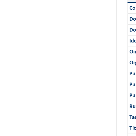
Col
Do
Do
Ide
On
Or
Pu
Pu
Pu
Ru
Ta
Tit