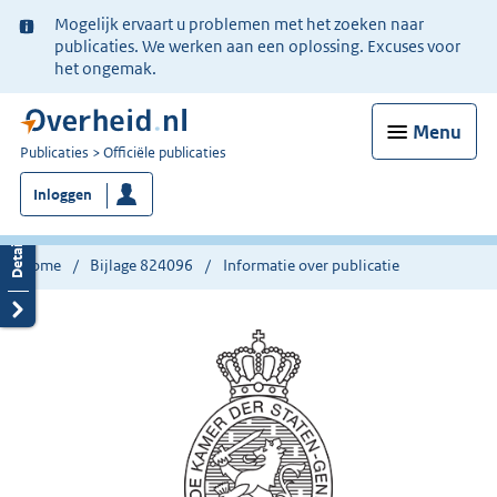
Ter
Mogelijk ervaart u problemen met het zoeken naar
informatie:
publicaties. We werken aan een oplossing. Excuses voor
het ongemak.
Menu
U
Publicaties
Officiële publicaties
bent
Inloggen
nu
hier:
Home
Bijlage 824096
Informatie over publicatie