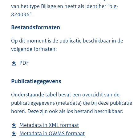
9
van het type Bijlage en heeft als identifier "blg-
8
824096".
K
b
Bestandsformaten
Op dit moment is de publicatie beschikbaar in de
volgende formaten:
D
PDF
b
o
e
w
s
Publicatiegegevens
n
t
Onderstaande tabel bevat een overzicht van de
l
a
publicatiegegevens (metadata) die bij deze publicatie
o
n
horen. Deze zijn ook als los bestand beschikbaar:
a
d
d
s
Metadata in XML formaat
b
p
g
Metadata in OWMS formaat
e
b
u
r