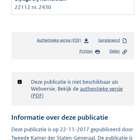
22112 nr. 2430
Authentieke versie (PDF)
b
Gerelateerd
e
Printen
Delen
s
t
a
n
d
Notificatie:
Deze publicatie is niet beschikbaar als
s
Webversie. Bekijk de
authentieke versie
g
(PDF)
r
o
o
Informatie over deze publicatie
t
t
Deze publicatie is op 22-11-2017 gepubliceerd door
e
Tweede Kamer der Staten-Generaal. De publicatie is
: