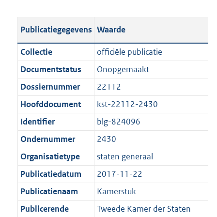
s
e
b
o
t
s
l
o
Publicatiegegevens
Waarde
a
t
i
t
n
a
c
t
Collectie
officiële publicatie
d
n
a
e
Documentstatus
Onopgemaakt
s
d
t
:
g
s
Dossiernummer
22112
i
9
r
g
e
8
Hoofddocument
kst-22112-2430
o
r
i
K
Identifier
blg-824096
o
o
n
b
t
o
Ondernummer
2430
f
t
t
o
Organisatietype
staten generaal
e
t
r
Publicatiedatum
2017-11-22
:
e
m
1
:
Publicatienaam
Kamerstuk
a
K
1
a
Publicerende
Tweede Kamer der Staten-
b
K