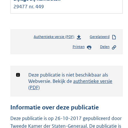
29477 nr. 449
Authentieke versie (PDF)
b
Gerelateerd
e
Printen
Delen
s
t
a
n
d
Notificatie:
Deze publicatie is niet beschikbaar als
s
Webversie. Bekijk de
authentieke versie
g
(PDF)
r
o
o
Informatie over deze publicatie
t
t
Deze publicatie is op 26-10-2017 gepubliceerd door
e
Tweede Kamer der Staten-Generaal. De publicatie is
: