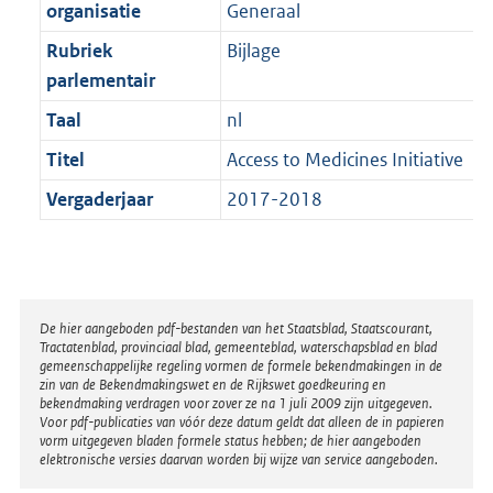
t
organisatie
Generaal
b
Rubriek
Bijlage
parlementair
Taal
nl
Titel
Access to Medicines Initiative
Vergaderjaar
2017-2018
Disclaimer
De hier aangeboden pdf-bestanden van het Staatsblad, Staatscourant,
Tractatenblad, provinciaal blad, gemeenteblad, waterschapsblad en blad
gemeenschappelijke regeling vormen de formele bekendmakingen in de
zin van de Bekendmakingswet en de Rijkswet goedkeuring en
bekendmaking verdragen voor zover ze na 1 juli 2009 zijn uitgegeven.
Voor pdf-publicaties van vóór deze datum geldt dat alleen de in papieren
vorm uitgegeven bladen formele status hebben; de hier aangeboden
elektronische versies daarvan worden bij wijze van service aangeboden.