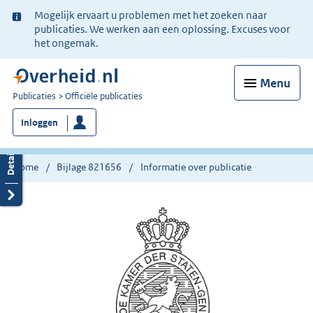
Ter
Mogelijk ervaart u problemen met het zoeken naar
informatie:
publicaties. We werken aan een oplossing. Excuses voor
het ongemak.
Menu
U
Publicaties
Officiële publicaties
bent
Inloggen
nu
hier:
Home
Bijlage 821656
Informatie over publicatie