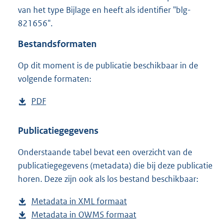
3
van het type Bijlage en heeft als identifier "blg-
7
821656".
K
b
Bestandsformaten
Op dit moment is de publicatie beschikbaar in de
volgende formaten:
D
PDF
b
o
e
w
s
Publicatiegegevens
n
t
Onderstaande tabel bevat een overzicht van de
l
a
publicatiegegevens (metadata) die bij deze publicatie
o
n
horen. Deze zijn ook als los bestand beschikbaar:
a
d
d
s
Metadata in XML formaat
b
p
g
Metadata in OWMS formaat
e
b
u
r