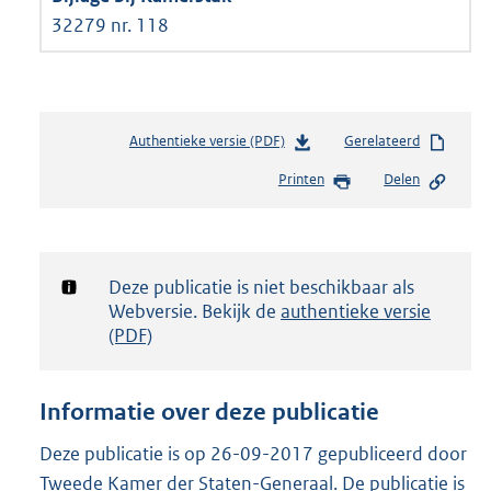
32279 nr. 118
Authentieke versie (PDF)
b
Gerelateerd
e
Printen
Delen
s
t
a
n
d
Notificatie:
Deze publicatie is niet beschikbaar als
s
Webversie. Bekijk de
authentieke versie
g
(PDF)
r
o
o
Informatie over deze publicatie
t
t
Deze publicatie is op 26-09-2017 gepubliceerd door
e
Tweede Kamer der Staten-Generaal. De publicatie is
: