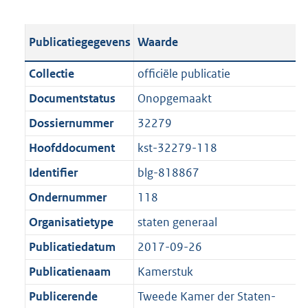
s
e
b
o
t
s
l
o
Publicatiegegevens
Waarde
a
t
i
t
n
a
c
t
Collectie
officiële publicatie
d
n
a
e
Documentstatus
Onopgemaakt
s
d
t
:
g
s
Dossiernummer
32279
i
4
r
g
e
5
Hoofddocument
kst-32279-118
o
r
i
5
Identifier
blg-818867
o
o
n
K
t
o
Ondernummer
118
f
b
t
t
o
Organisatietype
staten generaal
e
t
r
Publicatiedatum
2017-09-26
:
e
m
1
:
Publicatienaam
Kamerstuk
a
K
1
a
Publicerende
Tweede Kamer der Staten-
b
K