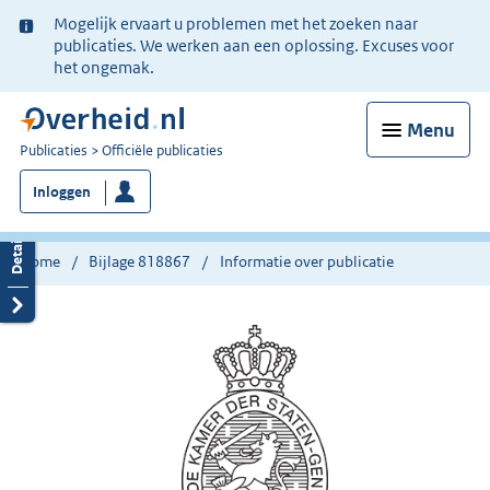
Ter
Mogelijk ervaart u problemen met het zoeken naar
informatie:
publicaties. We werken aan een oplossing. Excuses voor
het ongemak.
Menu
U
Publicaties
Officiële publicaties
bent
Inloggen
nu
hier:
Home
Bijlage 818867
Informatie over publicatie