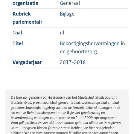
t
organisatie
Generaal
b
Rubriek
Bijlage
parlementair
Taal
nl
Titel
Bekostigingshervormingen in
de geboortezorg
Vergaderjaar
2017-2018
Disclaimer
De hier aangeboden pdf-bestanden van het Staatsblad, Staatscourant,
Tractatenblad, provinciaal blad, gemeenteblad, waterschapsblad en blad
gemeenschappelijke regeling vormen de formele bekendmakingen in de
zin van de Bekendmakingswet en de Rijkswet goedkeuring en
bekendmaking verdragen voor zover ze na 1 juli 2009 zijn uitgegeven.
Voor pdf-publicaties van vóór deze datum geldt dat alleen de in papieren
vorm uitgegeven bladen formele status hebben; de hier aangeboden
elektronische versies daarvan worden bij wijze van service aangeboden.