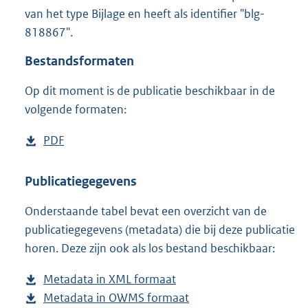
4
van het type Bijlage en heeft als identifier "blg-
5
818867".
5
K
Bestandsformaten
b
Op dit moment is de publicatie beschikbaar in de
volgende formaten:
D
PDF
b
o
e
w
s
Publicatiegegevens
n
t
Onderstaande tabel bevat een overzicht van de
l
a
publicatiegegevens (metadata) die bij deze publicatie
o
n
horen. Deze zijn ook als los bestand beschikbaar:
a
d
d
s
Metadata in XML formaat
b
p
g
Metadata in OWMS formaat
e
b
u
r