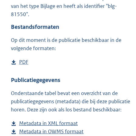
8
van het type Bijlage en heeft als identifier "blg-
1
81550".
8
K
Bestandsformaten
b
Op dit moment is de publicatie beschikbaar in de
volgende formaten:
D
PDF
b
o
e
w
s
Publicatiegegevens
n
t
Onderstaande tabel bevat een overzicht van de
l
a
publicatiegegevens (metadata) die bij deze publicatie
o
n
horen. Deze zijn ook als los bestand beschikbaar:
a
d
d
s
Metadata in XML formaat
b
p
g
Metadata in OWMS formaat
e
b
u
r