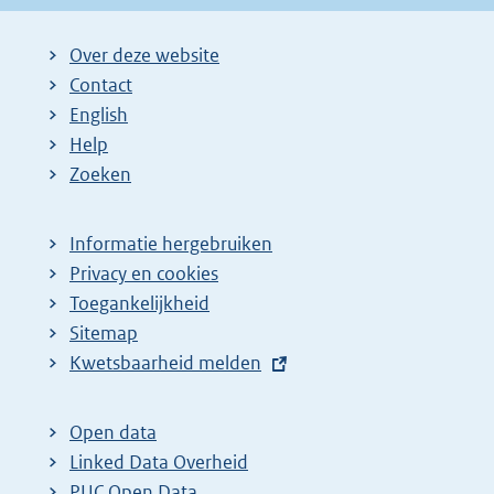
Over deze website
Contact
English
Help
Zoeken
Informatie hergebruiken
Privacy en cookies
Toegankelijkheid
Sitemap
E
Kwetsbaarheid melden
x
t
Open data
e
Linked Data Overheid
r
PUC Open Data