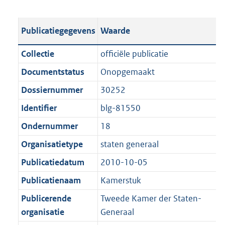
s
e
b
o
t
s
l
o
Publicatiegegevens
Waarde
a
t
i
t
n
a
c
t
Collectie
officiële publicatie
d
n
a
e
Documentstatus
Onopgemaakt
s
d
t
:
g
s
Dossiernummer
30252
i
8
r
g
e
1
Identifier
blg-81550
o
r
i
8
Ondernummer
18
o
o
n
K
t
o
Organisatietype
staten generaal
f
b
t
t
o
Publicatiedatum
2010-10-05
e
t
r
Publicatienaam
Kamerstuk
:
e
m
1
:
Publicerende
Tweede Kamer der Staten-
a
K
1
organisatie
Generaal
a
b
K