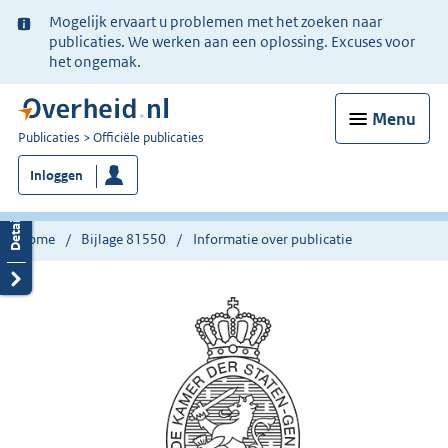
Ter
Mogelijk ervaart u problemen met het zoeken naar
informatie:
publicaties. We werken aan een oplossing. Excuses voor
het ongemak.
Menu
U
Publicaties
Officiële publicaties
bent
Inloggen
nu
hier:
Home
Bijlage 81550
Informatie over publicatie