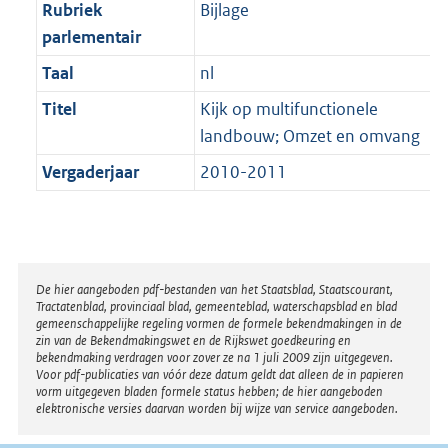
t
Rubriek
Bijlage
b
parlementair
Taal
nl
Titel
Kijk op multifunctionele
landbouw; Omzet en omvang
Vergaderjaar
2010-2011
Disclaimer
De hier aangeboden pdf-bestanden van het Staatsblad, Staatscourant,
Tractatenblad, provinciaal blad, gemeenteblad, waterschapsblad en blad
gemeenschappelijke regeling vormen de formele bekendmakingen in de
zin van de Bekendmakingswet en de Rijkswet goedkeuring en
bekendmaking verdragen voor zover ze na 1 juli 2009 zijn uitgegeven.
Voor pdf-publicaties van vóór deze datum geldt dat alleen de in papieren
vorm uitgegeven bladen formele status hebben; de hier aangeboden
elektronische versies daarvan worden bij wijze van service aangeboden.