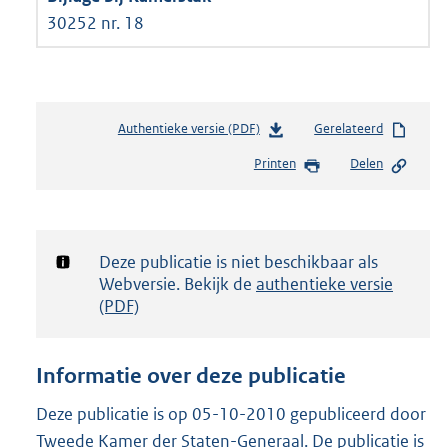
30252 nr. 18
Authentieke versie (PDF)
b
Gerelateerd
e
Printen
Delen
s
t
a
n
d
Notificatie:
Deze publicatie is niet beschikbaar als
s
Webversie. Bekijk de
authentieke versie
g
(PDF)
r
o
o
Informatie over deze publicatie
t
t
Deze publicatie is op 05-10-2010 gepubliceerd door
e
Tweede Kamer der Staten-Generaal. De publicatie is
: