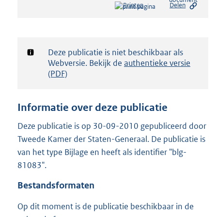
Printen
Delen
s
t
a
n
d
Notificatie:
Deze publicatie is niet beschikbaar als
s
Webversie. Bekijk de
authentieke versie
g
(PDF)
r
o
o
Informatie over deze publicatie
t
t
Deze publicatie is op 30-09-2010 gepubliceerd door
e
Tweede Kamer der Staten-Generaal. De publicatie is
:
3
van het type Bijlage en heeft als identifier "blg-
6
81083".
K
b
Bestandsformaten
Op dit moment is de publicatie beschikbaar in de