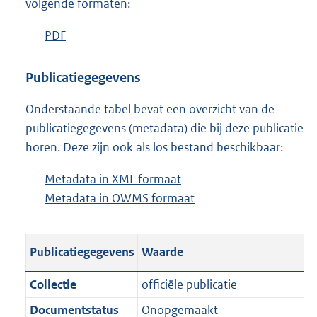
volgende formaten:
D
PDF
b
o
e
w
s
Publicatiegegevens
n
t
Onderstaande tabel bevat een overzicht van de
l
a
publicatiegegevens (metadata) die bij deze publicatie
o
n
horen. Deze zijn ook als los bestand beschikbaar:
a
d
d
s
Metadata in XML formaat
b
p
g
Metadata in OWMS formaat
e
b
u
r
s
e
b
o
t
s
l
o
Publicatiegegevens
Waarde
a
t
i
t
n
a
c
t
Collectie
officiële publicatie
d
n
a
e
Documentstatus
Onopgemaakt
s
d