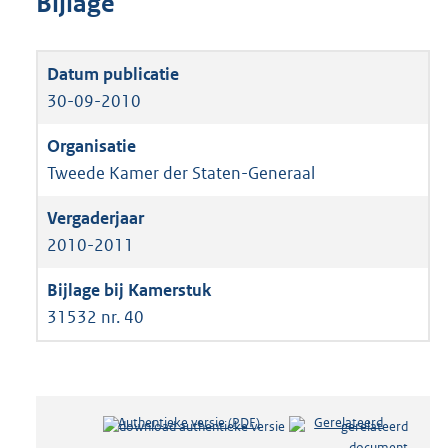
Bijlage
30-09-2010
Tweede Kamer der Staten-Generaal
2010-2011
31532 nr. 40
Authentieke versie (PDF)
b
Gerelateerd
e