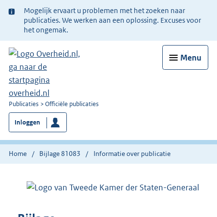
Ter
Mogelijk ervaart u problemen met het zoeken naar
informatie:
publicaties. We werken aan een oplossing. Excuses voor
het ongemak.
Menu
U
Publicaties
Officiële publicaties
bent
Inloggen
nu
hier:
Home
Bijlage 81083
Informatie over publicatie