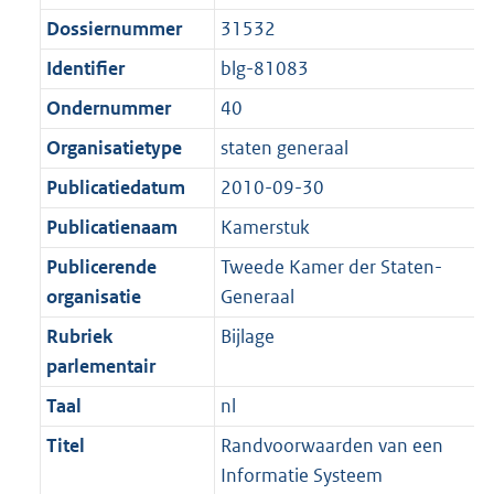
t
:
g
s
Dossiernummer
31532
i
3
r
g
e
6
Identifier
blg-81083
o
r
i
K
Ondernummer
40
o
o
n
b
t
o
Organisatietype
staten generaal
f
t
t
o
Publicatiedatum
2010-09-30
e
t
r
Publicatienaam
Kamerstuk
:
e
m
1
:
Publicerende
Tweede Kamer der Staten-
a
K
1
organisatie
Generaal
a
b
K
t
Rubriek
Bijlage
b
parlementair
Taal
nl
Titel
Randvoorwaarden van een
Informatie Systeem