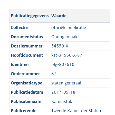
s
e
b
o
t
s
l
o
Publicatiegegevens
Waarde
a
t
i
t
n
a
c
t
Collectie
officiële publicatie
d
n
a
e
Documentstatus
Onopgemaakt
s
d
t
:
g
s
Dossiernummer
34550-X
i
5
r
g
e
1
Hoofddocument
kst-34550-X-87
o
r
i
7
Identifier
blg-807610
o
o
n
K
t
o
Ondernummer
87
f
b
t
t
o
Organisatietype
staten generaal
e
t
r
Publicatiedatum
2017-05-18
:
e
m
1
:
Publicatienaam
Kamerstuk
a
K
1
a
Publicerende
Tweede Kamer der Staten-
b
K