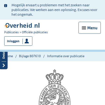
Ter
Mogelijk ervaart u problemen met het zoeken naar
informatie:
publicaties. We werken aan een oplossing. Excuses voor
het ongemak.
Menu
U
Publicaties
Officiële publicaties
bent
Inloggen
nu
hier:
Home
Bijlage 807610
Informatie over publicatie