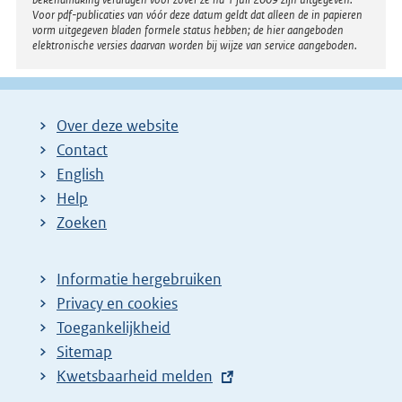
Voor pdf-publicaties van vóór deze datum geldt dat alleen de in papieren
vorm uitgegeven bladen formele status hebben; de hier aangeboden
elektronische versies daarvan worden bij wijze van service aangeboden.
Over deze website
Contact
English
Help
Zoeken
Informatie hergebruiken
Privacy en cookies
Toegankelijkheid
Sitemap
E
Kwetsbaarheid melden
x