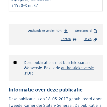
34550-X nr. 87
Authentieke versie (PDF)
b
Gerelateerd
e
Printen
Delen
s
t
a
n
d
Notificatie:
Deze publicatie is niet beschikbaar als
s
Webversie. Bekijk de
authentieke versie
g
(PDF)
r
o
o
Informatie over deze publicatie
t
t
Deze publicatie is op 18-05-2017 gepubliceerd door
e
Tweede Kamer der Staten-Generaal. De publicatie is
: