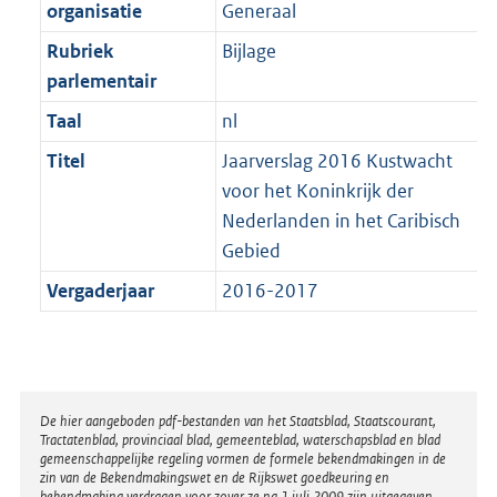
t
organisatie
Generaal
b
Rubriek
Bijlage
parlementair
Taal
nl
Titel
Jaarverslag 2016 Kustwacht
voor het Koninkrijk der
Nederlanden in het Caribisch
Gebied
Vergaderjaar
2016-2017
Disclaimer
De hier aangeboden pdf-bestanden van het Staatsblad, Staatscourant,
Tractatenblad, provinciaal blad, gemeenteblad, waterschapsblad en blad
gemeenschappelijke regeling vormen de formele bekendmakingen in de
zin van de Bekendmakingswet en de Rijkswet goedkeuring en
bekendmaking verdragen voor zover ze na 1 juli 2009 zijn uitgegeven.