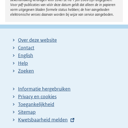
Voor pdf-publicaties van vóór deze datum geldt dat alleen de in papieren
vorm uitgegeven bladen formele status hebben; de hier aangeboden
elektronische versies daarvan worden bij wijze van service aangeboden.
Over deze website
Contact
English
Help
Zoeken
Informatie hergebruiken
Privacy en cookies
Toegankelijkheid
Sitemap
E
Kwetsbaarheid melden
x