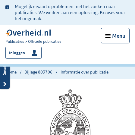
Ter
Mogelijk ervaart u problemen met het zoeken naar
informatie:
publicaties. We werken aan een oplossing. Excuses voor
het ongemak.
Menu
U
Publicaties
Officiële publicaties
bent
Inloggen
nu
hier:
Home
Bijlage 803706
Informatie over publicatie