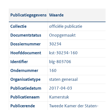
s
e
b
o
t
s
l
o
Publicatiegegevens
Waarde
a
t
i
t
n
a
c
t
Collectie
officiële publicatie
d
n
a
e
Documentstatus
Onopgemaakt
s
d
t
:
g
s
Dossiernummer
30234
i
9
r
g
e
2
Hoofddocument
kst-30234-160
o
r
i
6
Identifier
blg-803706
o
o
n
K
t
o
Ondernummer
160
f
b
t
t
o
Organisatietype
staten generaal
e
t
r
Publicatiedatum
2017-04-03
:
e
m
1
:
Publicatienaam
Kamerstuk
a
K
1
a
Publicerende
Tweede Kamer der Staten-
b
K