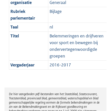
t
organisatie
Generaal
b
Rubriek
Bijlage
parlementair
Taal
nl
Titel
Belemmeringen en drijfveren
voor sport en bewegen bij
ondervertegenwoordigde
groepen
Vergaderjaar
2016-2017
Disclaimer
De hier aangeboden pdf-bestanden van het Staatsblad, Staatscourant,
Tractatenblad, provinciaal blad, gemeenteblad, waterschapsblad en blad
gemeenschappelijke regeling vormen de formele bekendmakingen in de
zin van de Bekendmakingswet en de Rijkswet goedkeuring en
bekendmaking verdragen voor zover ze na 1 juli 2009 zijn uitgegeven.