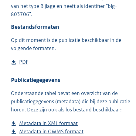
9
van het type Bijlage en heeft als identifier "blg-
2
803706".
6
K
Bestandsformaten
b
Op dit moment is de publicatie beschikbaar in de
volgende formaten:
D
PDF
b
o
e
w
s
Publicatiegegevens
n
t
Onderstaande tabel bevat een overzicht van de
l
a
publicatiegegevens (metadata) die bij deze publicatie
o
n
horen. Deze zijn ook als los bestand beschikbaar:
a
d
d
s
Metadata in XML formaat
b
p
g
Metadata in OWMS formaat
e
b
u
r