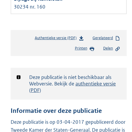
30234 nr. 160
Authentieke versie (PDF)
b
Gerelateerd
e
Printen
Delen
s
t
a
n
d
Notificatie:
Deze publicatie is niet beschikbaar als
s
Webversie. Bekijk de
authentieke versie
g
(PDF)
r
o
o
Informatie over deze publicatie
t
t
Deze publicatie is op 03-04-2017 gepubliceerd door
e
Tweede Kamer der Staten-Generaal. De publicatie is
: