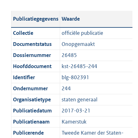
s
e
b
o
t
s
l
o
Publicatiegegevens
Waarde
a
t
i
t
n
a
c
t
Collectie
officiële publicatie
d
n
a
e
Documentstatus
Onopgemaakt
s
d
t
:
g
s
Dossiernummer
26485
i
3
r
g
e
6
Hoofddocument
kst-26485-244
o
r
i
0
Identifier
blg-802391
o
o
n
K
t
o
Ondernummer
244
f
b
t
t
o
Organisatietype
staten generaal
e
t
r
Publicatiedatum
2017-03-21
:
e
m
1
:
Publicatienaam
Kamerstuk
a
K
1
a
Publicerende
Tweede Kamer der Staten-
b
K