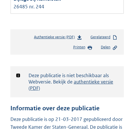
26485 nr. 244
Authentieke versie (PDF)
b
Gerelateerd
e
Printen
Delen
s
t
a
n
d
Notificatie:
Deze publicatie is niet beschikbaar als
s
Webversie. Bekijk de
authentieke versie
g
(PDF)
r
o
o
Informatie over deze publicatie
t
t
Deze publicatie is op 21-03-2017 gepubliceerd door
e
Tweede Kamer der Staten-Generaal. De publicatie is
: