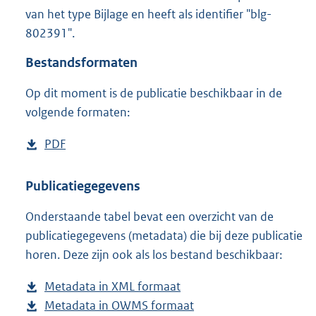
3
van het type Bijlage en heeft als identifier "blg-
6
802391".
0
K
Bestandsformaten
b
Op dit moment is de publicatie beschikbaar in de
volgende formaten:
D
PDF
b
o
e
w
s
Publicatiegegevens
n
t
Onderstaande tabel bevat een overzicht van de
l
a
publicatiegegevens (metadata) die bij deze publicatie
o
n
horen. Deze zijn ook als los bestand beschikbaar:
a
d
d
s
Metadata in XML formaat
b
p
g
Metadata in OWMS formaat
e
b
u
r