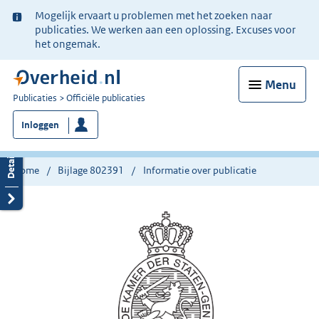
Ter
Mogelijk ervaart u problemen met het zoeken naar
informatie:
publicaties. We werken aan een oplossing. Excuses voor
het ongemak.
Menu
U
Publicaties
Officiële publicaties
bent
Inloggen
nu
hier:
Home
Bijlage 802391
Informatie over publicatie