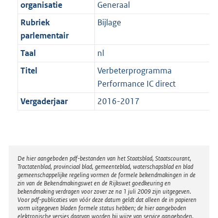
t
organisatie
Generaal
b
Rubriek
Bijlage
parlementair
Taal
nl
Titel
Verbeterprogramma
Performance IC direct
Vergaderjaar
2016-2017
Disclaimer
De hier aangeboden pdf-bestanden van het Staatsblad, Staatscourant,
Tractatenblad, provinciaal blad, gemeenteblad, waterschapsblad en blad
gemeenschappelijke regeling vormen de formele bekendmakingen in de
zin van de Bekendmakingswet en de Rijkswet goedkeuring en
bekendmaking verdragen voor zover ze na 1 juli 2009 zijn uitgegeven.
Voor pdf-publicaties van vóór deze datum geldt dat alleen de in papieren
vorm uitgegeven bladen formele status hebben; de hier aangeboden
elektronische versies daarvan worden bij wijze van service aangeboden.