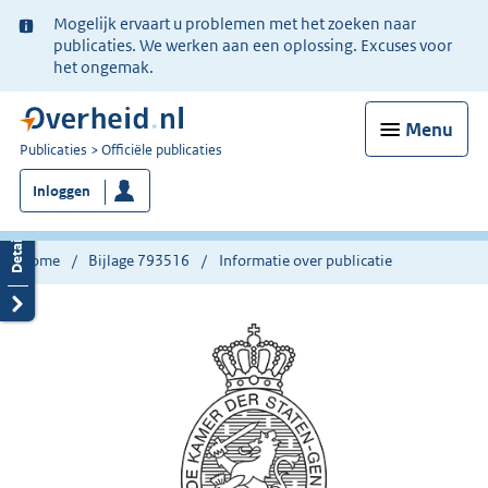
Ter
Mogelijk ervaart u problemen met het zoeken naar
informatie:
publicaties. We werken aan een oplossing. Excuses voor
het ongemak.
Menu
U
Publicaties
Officiële publicaties
bent
Inloggen
nu
hier:
Home
Bijlage 793516
Informatie over publicatie