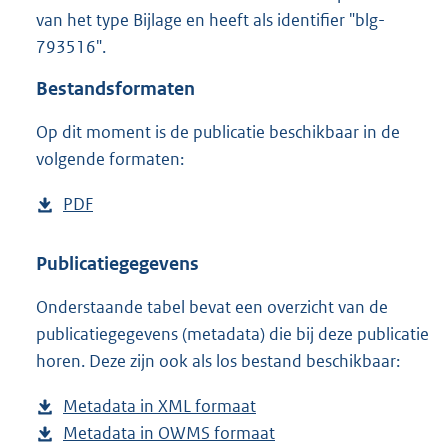
9
van het type Bijlage en heeft als identifier "blg-
7
793516".
K
b
Bestandsformaten
Op dit moment is de publicatie beschikbaar in de
volgende formaten:
D
PDF
b
o
e
w
s
Publicatiegegevens
n
t
Onderstaande tabel bevat een overzicht van de
l
a
publicatiegegevens (metadata) die bij deze publicatie
o
n
horen. Deze zijn ook als los bestand beschikbaar:
a
d
d
s
Metadata in XML formaat
b
p
g
Metadata in OWMS formaat
e
b
u
r