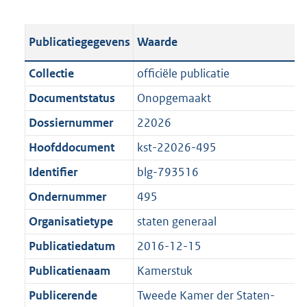
s
e
b
o
t
s
l
o
Publicatiegegevens
Waarde
a
t
i
t
n
a
c
t
Collectie
officiële publicatie
d
n
a
e
Documentstatus
Onopgemaakt
s
d
t
:
g
s
Dossiernummer
22026
i
9
r
g
e
7
Hoofddocument
kst-22026-495
o
r
i
K
Identifier
blg-793516
o
o
n
b
t
o
Ondernummer
495
f
t
t
o
Organisatietype
staten generaal
e
t
r
Publicatiedatum
2016-12-15
:
e
m
1
:
Publicatienaam
Kamerstuk
a
K
1
a
Publicerende
Tweede Kamer der Staten-
b
K