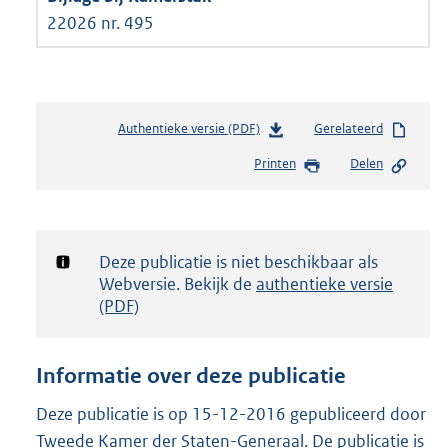
22026 nr. 495
Authentieke versie (PDF)
b
Gerelateerd
e
Printen
Delen
s
t
a
n
d
Notificatie:
Deze publicatie is niet beschikbaar als
s
Webversie. Bekijk de
authentieke versie
g
(PDF)
r
o
o
Informatie over deze publicatie
t
t
Deze publicatie is op 15-12-2016 gepubliceerd door
e
Tweede Kamer der Staten-Generaal. De publicatie is
: